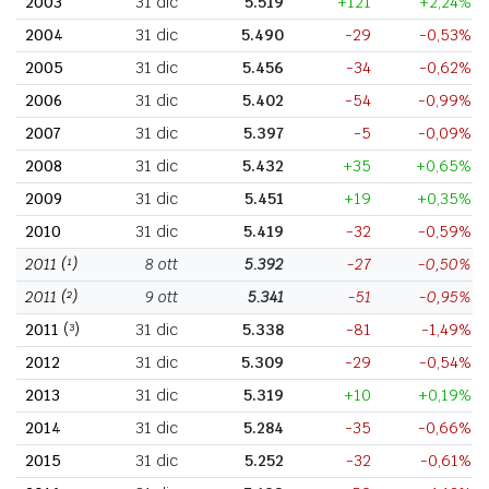
2003
31 dic
5.519
+121
+2,24%
2004
31 dic
5.490
-29
-0,53%
2005
31 dic
5.456
-34
-0,62%
2006
31 dic
5.402
-54
-0,99%
2007
31 dic
5.397
-5
-0,09%
2008
31 dic
5.432
+35
+0,65%
2009
31 dic
5.451
+19
+0,35%
2010
31 dic
5.419
-32
-0,59%
2011
(¹)
8 ott
5.392
-27
-0,50%
2011
(²)
9 ott
5.341
-51
-0,95%
2011
(³)
31 dic
5.338
-81
-1,49%
2012
31 dic
5.309
-29
-0,54%
2013
31 dic
5.319
+10
+0,19%
2014
31 dic
5.284
-35
-0,66%
2015
31 dic
5.252
-32
-0,61%