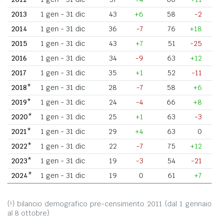
2013
1 gen - 31 dic
43
+6
58
-2
2014
1 gen - 31 dic
36
-7
76
+18
2015
1 gen - 31 dic
43
+7
51
-25
2016
1 gen - 31 dic
34
-9
63
+12
2017
1 gen - 31 dic
35
+1
52
-11
2018*
1 gen - 31 dic
28
-7
58
+6
2019*
1 gen - 31 dic
24
-4
66
+8
2020*
1 gen - 31 dic
25
+1
63
-3
2021*
1 gen - 31 dic
29
+4
63
0
2022*
1 gen - 31 dic
22
-7
75
+12
2023*
1 gen - 31 dic
19
-3
54
-21
2024*
1 gen - 31 dic
19
0
61
+7
(¹) bilancio demografico pre-censimento 2011 (dal 1 gennaio
al 8 ottobre)