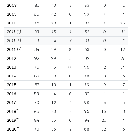
2008
81
43
2
83
0
1
2009
85
42
0
99
4
4
2010
76
29
1
93
14
28
2011
(¹)
33
15
1
52
0
11
2011
(²)
1
4
7
11
0
1
2011
(³)
34
19
8
63
0
12
2012
92
29
3
102
1
27
2013
75
5
77
96
2
34
2014
82
19
0
78
3
15
2015
57
13
1
79
9
7
2016
59
4
6
97
1
1
2017
70
12
4
98
5
5
2018*
85
23
2
95
16
3
2019*
84
15
0
94
21
4
2020*
70
15
2
88
12
5