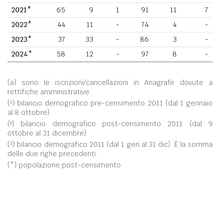
2021*
65
9
1
91
11
7
2022*
44
11
-
74
4
-
2023*
37
33
-
86
3
-
2024*
58
12
-
97
8
-
(a) sono le iscrizioni/cancellazioni in Anagrafe dovute a
rettifiche amministrative.
(¹) bilancio demografico pre-censimento 2011 (dal 1 gennaio
al 8 ottobre)
(²) bilancio demografico post-censimento 2011 (dal 9
ottobre al 31 dicembre)
(³) bilancio demografico 2011 (dal 1 gen al 31 dic). È la somma
delle due righe precedenti.
(*) popolazione post-censimento