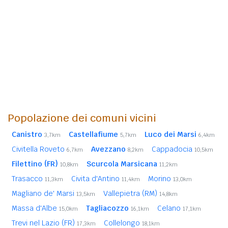
Popolazione dei comuni vicini
Canistro
Castellafiume
Luco dei Marsi
3,7km
5,7km
6,4km
Civitella Roveto
Avezzano
Cappadocia
6,7km
8,2km
10,5km
Filettino (FR)
Scurcola Marsicana
10,8km
11,2km
Trasacco
Civita d'Antino
Morino
11,3km
11,4km
13,0km
Magliano de' Marsi
Vallepietra (RM)
13,5km
14,8km
Massa d'Albe
Tagliacozzo
Celano
15,0km
16,1km
17,1km
Trevi nel Lazio (FR)
Collelongo
17,3km
18,1km