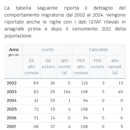
La tabella seguente riporta il dettaglio del
comportamento migratorio dal 2002 al 2024. Vengono
riportate anche le righe con i dati ISTAT rilevati in
anagrafe prima e dopo il censimento 2011 della
popolazione.
Anno
Iscritti
Cancellati
gen-dic
M
DA
DA
altri
PER
PER
altri
altri
estero
iscritti
altri
estero
cancell.
comuni
(a)
comuni
(a)
2002
89
36
5
116
3
13
2003
82
35
164
108
5
40
2004
41
35
1
94
0
0
2005
72
19
4
108
1
1
2006
51
14
0
94
5
6
2007
68
57
4
108
0
5