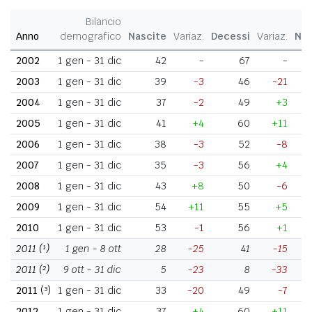
Bilancio
Anno
demografico
Nascite
Variaz.
Decessi
Variaz.
Nat
2002
1 gen - 31 dic
42
-
67
-
2003
1 gen - 31 dic
39
-3
46
-21
2004
1 gen - 31 dic
37
-2
49
+3
2005
1 gen - 31 dic
41
+4
60
+11
2006
1 gen - 31 dic
38
-3
52
-8
2007
1 gen - 31 dic
35
-3
56
+4
2008
1 gen - 31 dic
43
+8
50
-6
2009
1 gen - 31 dic
54
+11
55
+5
2010
1 gen - 31 dic
53
-1
56
+1
2011
(¹)
1 gen - 8 ott
28
-25
41
-15
2011
(²)
9 ott - 31 dic
5
-23
8
-33
2011
(³)
1 gen - 31 dic
33
-20
49
-7
2012
1 gen - 31 dic
37
+4
60
+11