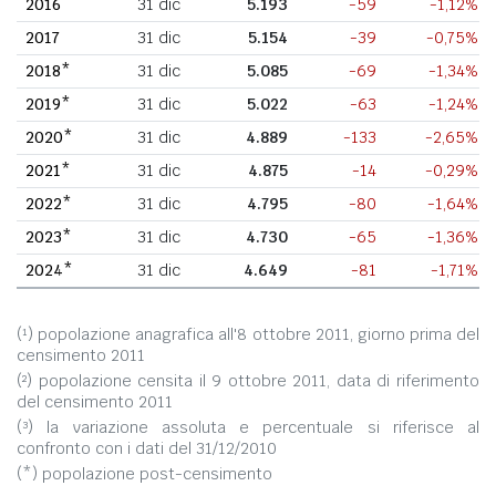
2016
31 dic
5.193
-59
-1,12%
2017
31 dic
5.154
-39
-0,75%
2018*
31 dic
5.085
-69
-1,34%
2019*
31 dic
5.022
-63
-1,24%
2020*
31 dic
4.889
-133
-2,65%
2021*
31 dic
4.875
-14
-0,29%
2022*
31 dic
4.795
-80
-1,64%
2023*
31 dic
4.730
-65
-1,36%
2024*
31 dic
4.649
-81
-1,71%
(¹) popolazione anagrafica all'8 ottobre 2011, giorno prima del
censimento 2011
(²) popolazione censita il 9 ottobre 2011, data di riferimento
del censimento 2011
(³) la variazione assoluta e percentuale si riferisce al
confronto con i dati del 31/12/2010
(*) popolazione post-censimento