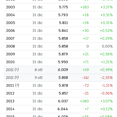
2003
31 dic
5.775
+183
+3,27%
2004
31 dic
5.793
+18
+0,31%
2005
31 dic
5.811
+18
+0,31%
2006
31 dic
5.841
+30
+0,52%
2007
31 dic
5.858
+17
+0,29%
2008
31 dic
5.858
0
0,00%
2009
31 dic
5.879
+21
+0,36%
2010
31 dic
5.950
+71
+1,21%
2011
(¹)
8 ott
6.009
+59
+0,99%
2011
(²)
9 ott
5.868
-141
-2,35%
2011
(³)
31 dic
5.878
-72
-1,21%
2012
31 dic
5.857
-21
-0,36%
2013
31 dic
6.037
+180
+3,07%
2014
31 dic
6.044
+7
+0,12%
2015
31 dic
6.079
+35
+0,58%