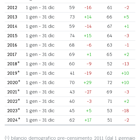
2012
1 gen - 31 dic
59
-16
61
-2
2013
1 gen - 31 dic
73
+14
66
+5
2014
1 gen - 31 dic
59
-14
67
+1
2015
1 gen - 31 dic
74
+15
64
-3
2016
1 gen - 31 dic
68
-6
63
-1
2017
1 gen - 31 dic
69
+1
65
+2
2018*
1 gen - 31 dic
60
-9
52
-13
2019*
1 gen - 31 dic
41
-19
62
+10
2020*
1 gen - 31 dic
70
+29
72
+10
2021*
1 gen - 31 dic
43
-27
69
-3
2022*
1 gen - 31 dic
40
-3
71
+2
2023*
1 gen - 31 dic
45
+5
53
-18
2024*
1 gen - 31 dic
62
+17
51
-2
(¹) bilancio demografico pre-censimento 2011 (dal 1 gennaio