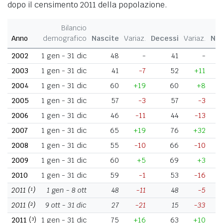
dopo il censimento 2011 della popolazione.
Bilancio
Anno
demografico
Nascite
Variaz.
Decessi
Variaz.
Nat
2002
1 gen - 31 dic
48
-
41
-
2003
1 gen - 31 dic
41
-7
52
+11
2004
1 gen - 31 dic
60
+19
60
+8
2005
1 gen - 31 dic
57
-3
57
-3
2006
1 gen - 31 dic
46
-11
44
-13
2007
1 gen - 31 dic
65
+19
76
+32
2008
1 gen - 31 dic
55
-10
66
-10
2009
1 gen - 31 dic
60
+5
69
+3
2010
1 gen - 31 dic
59
-1
53
-16
2011
(¹)
1 gen - 8 ott
48
-11
48
-5
2011
(²)
9 ott - 31 dic
27
-21
15
-33
2011
(³)
1 gen - 31 dic
75
+16
63
+10