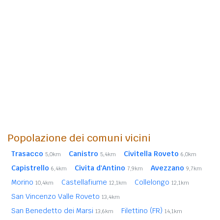
Popolazione dei comuni vicini
Trasacco
Canistro
Civitella Roveto
5,0km
5,4km
6,0km
Capistrello
Civita d'Antino
Avezzano
6,4km
7,9km
9,7km
Morino
Castellafiume
Collelongo
10,4km
12,1km
12,1km
San Vincenzo Valle Roveto
13,4km
San Benedetto dei Marsi
Filettino (FR)
13,6km
14,1km