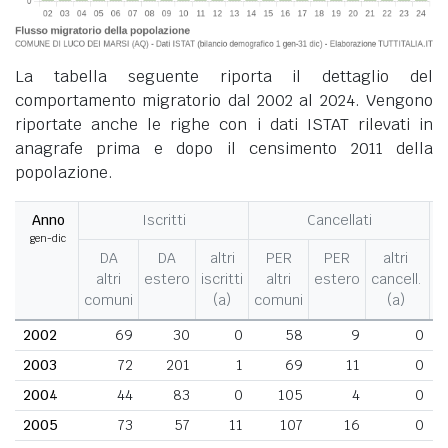
La tabella seguente riporta il dettaglio del
comportamento migratorio dal 2002 al 2024. Vengono
riportate anche le righe con i dati ISTAT rilevati in
anagrafe prima e dopo il censimento 2011 della
popolazione.
Anno
Iscritti
Cancellati
gen-dic
M
DA
DA
altri
PER
PER
altri
altri
estero
iscritti
altri
estero
cancell.
comuni
(a)
comuni
(a)
2002
69
30
0
58
9
0
2003
72
201
1
69
11
0
2004
44
83
0
105
4
0
2005
73
57
11
107
16
0