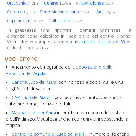
Ortucchio
Celano
Villavallelonga
14,2km
15,3km
15,5km
Cerchio
Scurcola Marsicana
Aielli
15,7km
16,2km
16,8km
Cappadocia
Collarmele
16,9km
16,9km
In
grassetto
sono riportati i
comuni confinanti
. Le
distanze sono calcolate in linea d'aria dal centro urbano.
Vedi l'elenco completo dei
comuni limitrofi a Luco dei Marsi
ordinati per distanza.
Vedi anche
Andamento demografico della
popolazione della
Provincia dell'Aquila
.
Banche Luco dei Marsi
con indirizzo e codici ABI e CAB
degli Sportelli Bancari.
CAP Luco dei Marsi
il codice di avviamento postale da
utilizzare per gli indirizzi postali.
Mappa Luco dei Marsi
interattiva con ricerca delle strade
e dell'indirizzo. Visualizza anche i comuni vicini spostando la
mappa.
Centralino comune di Luco dei Marsi
il numero di telefono