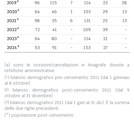
2019*
96
115
7
114
23
28
2020*
64
46
1
103
29
13
2021*
98
35
6
131
25
13
2022*
72
41
-
109
39
-
2023*
64
80
-
114
21
-
2024*
53
91
-
153
27
-
(a) sono le iscrizioni/cancellazioni in Anagrafe dovute a
rettifiche amministrative.
(¹) bilancio demografico pre-censimento 2011 (dal 1 gennaio
al 8 ottobre)
(²) bilancio demografico post-censimento 2011 (dal 9
ottobre al 31 dicembre)
(³) bilancio demografico 2011 (dal 1 gen al 31 dic). È la somma
delle due righe precedenti.
(*) popolazione post-censimento