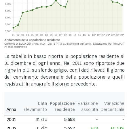
La tabella in basso riporta la popolazione residente al
31 dicembre di ogni anno. Nel 2011 sono riportate due
righe in più, su sfondo grigio, con i dati rilevati il giorno
del censimento decennale della popolazione e quelli
registrati in anagrafe il giorno precedente.
Data
Popolazione
Variazione
Variazione
Anno
rilevamento
residente
assoluta
percentuale
2001
31 dic
5.553
-
-
2002
31 dic
5.592
+39
+0,70%