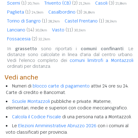
Scerni
(1)
Trivento (CB)
(2)
Casoli
(3)
20,7km
21,2km
21,8km
Paglieta
(1)
Casalbordino
(3)
24,5km
26,8km
Torino di Sangro
(1)
Castel Frentano
(1)
28,2km
28,3km
Lanciano
(14)
Vasto
(11)
30,0km
30,1km
Fossacesia
(2)
32,2km
In
grassetto
sono riportati i
comuni confinanti
. Le
distanze sono calcolate in linea d'aria dal centro urbano.
Vedi l'elenco completo dei
comuni limitrofi a Montazzoli
ordinati per distanza.
Vedi anche
Numeri di
blocco carte di pagamento
attivi 24 ore su 24.
Carte di credito e Bancomat.
Scuole Montazzoli
pubbliche e private. Materne,
elementari, medie e superiori con codice meccanografico.
Calcola il Codice Fiscale
di una persona nata a Montazzoli.
Le
Elezioni Amministrative Abruzzo 2026
con i comuni al
voto classificati per provincia.