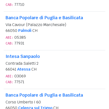
77710
CAB:
Banca Popolare di Puglia e Basilicata
Via Cavour (Palazzo Marchesale)
66050
Palmoli
CH
05385
ABI:
77931
CAB:
Intesa Sanpaolo
Contrada Saletti 2
66041
Atessa
CH
03069
ABI:
77571
CAB:
Banca Popolare di Puglia e Basilicata
Corso Umberto I 60
66050
Celenza sul Trigno
CH