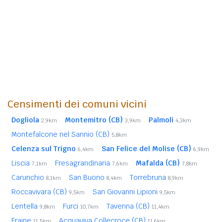
Censimenti dei comuni vicini
Dogliola
Montemitro (CB)
Palmoli
2,9km
3,9km
4,3km
Montefalcone nel Sannio (CB)
5,8km
Celenza sul Trigno
San Felice del Molise (CB)
6,4km
6,9km
Liscia
Fresagrandinaria
Mafalda (CB)
7,1km
7,6km
7,8km
Carunchio
San Buono
Torrebruna
8,1km
8,4km
8,9km
Roccavivara (CB)
San Giovanni Lipioni
9,5km
9,5km
Lentella
Furci
Tavenna (CB)
9,8km
10,7km
11,4km
Fraine
Acquaviva Collecroce (CB)
11,5km
11,6km