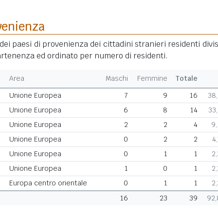
venienza
dei paesi di provenienza dei cittadini stranieri residenti divis
rtenenza ed ordinato per numero di residenti.
Area
Maschi
Femmine
Totale
Unione Europea
7
9
16
38
Unione Europea
6
8
14
33
Unione Europea
2
2
4
9
Unione Europea
0
2
2
4
Unione Europea
0
1
1
2
Unione Europea
1
0
1
2
Europa centro orientale
0
1
1
2
16
23
39
92