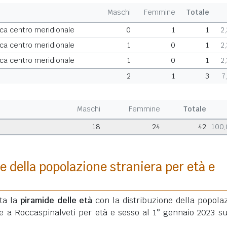
Maschi
Femmine
Totale
ca centro meridionale
0
1
1
2
ca centro meridionale
1
0
1
2
ca centro meridionale
1
0
1
2
2
1
3
7
Maschi
Femmine
Totale
18
24
42
100
e della popolazione straniera per età e
ata la
piramide delle età
con la distribuzione della popola
te a Roccaspinalveti per età e sesso al 1° gennaio 2023 su