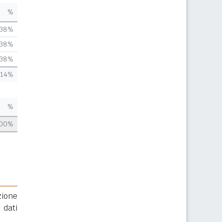
%
,38%
,38%
,38%
,14%
%
,00%
zione
 dati