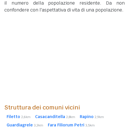
il numero della popolazione residente. Da non
confondere con l'aspettativa di vita di una popolazione.
Struttura dei comuni vicini
Filetto
Casacanditella
Rapino
2,6km
2,8km
2,9km
Guardiagrele
Fara Filiorum Petri
3,3km
3,5km