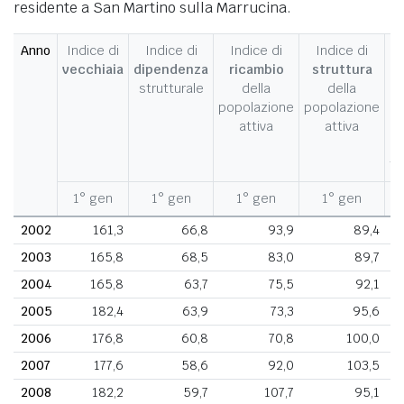
residente a San Martino sulla Marrucina.
Anno
Indice di
Indice di
Indice di
Indice di
I
vecchiaia
dipendenza
ricambio
struttura
strutturale
della
della
c
popolazione
popolazione
d
attiva
attiva
d
fe
1° gen
1° gen
1° gen
1° gen
1
2002
161,3
66,8
93,9
89,4
2003
165,8
68,5
83,0
89,7
2004
165,8
63,7
75,5
92,1
2005
182,4
63,9
73,3
95,6
2006
176,8
60,8
70,8
100,0
2007
177,6
58,6
92,0
103,5
2008
182,2
59,7
107,7
95,1