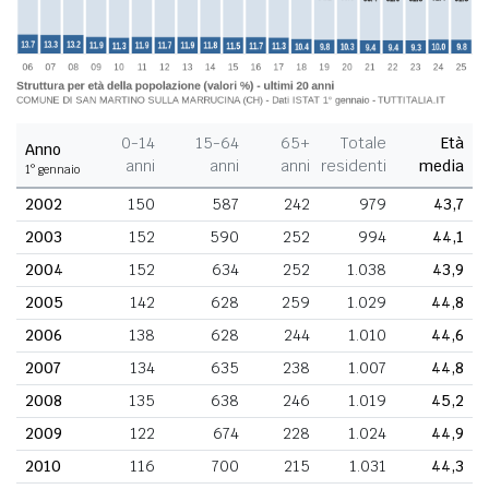
0-14
15-64
65+
Totale
Età
Anno
anni
anni
anni
residenti
media
1° gennaio
2002
150
587
242
979
43,7
2003
152
590
252
994
44,1
2004
152
634
252
1.038
43,9
2005
142
628
259
1.029
44,8
2006
138
628
244
1.010
44,6
2007
134
635
238
1.007
44,8
2008
135
638
246
1.019
45,2
2009
122
674
228
1.024
44,9
2010
116
700
215
1.031
44,3