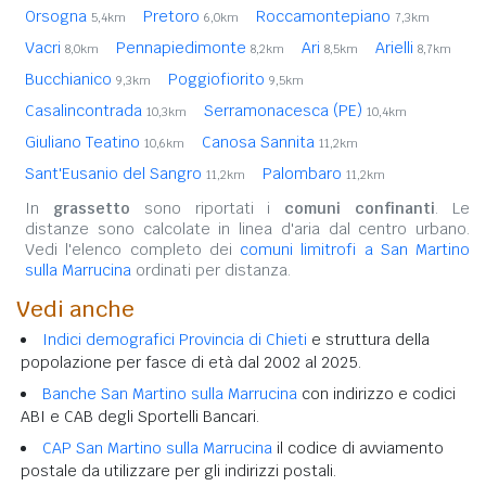
Orsogna
Pretoro
Roccamontepiano
5,4km
6,0km
7,3km
Vacri
Pennapiedimonte
Ari
Arielli
8,0km
8,2km
8,5km
8,7km
Bucchianico
Poggiofiorito
9,3km
9,5km
Casalincontrada
Serramonacesca (PE)
10,3km
10,4km
Giuliano Teatino
Canosa Sannita
10,6km
11,2km
Sant'Eusanio del Sangro
Palombaro
11,2km
11,2km
In
grassetto
sono riportati i
comuni confinanti
. Le
distanze sono calcolate in linea d'aria dal centro urbano.
Vedi l'elenco completo dei
comuni limitrofi a San Martino
sulla Marrucina
ordinati per distanza.
Vedi anche
Indici demografici Provincia di Chieti
e struttura della
popolazione per fasce di età dal 2002 al 2025.
Banche San Martino sulla Marrucina
con indirizzo e codici
ABI e CAB degli Sportelli Bancari.
CAP San Martino sulla Marrucina
il codice di avviamento
postale da utilizzare per gli indirizzi postali.