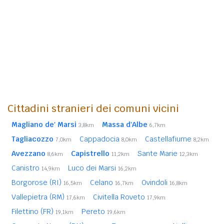
Cittadini stranieri dei comuni vicini
Magliano de' Marsi
Massa d'Albe
3,8km
6,7km
Tagliacozzo
Cappadocia
Castellafiume
7,0km
8,0km
8,2km
Avezzano
Capistrello
Sante Marie
8,6km
11,2km
12,3km
Canistro
Luco dei Marsi
14,9km
16,2km
Borgorose (RI)
Celano
Ovindoli
16,5km
16,7km
16,8km
Vallepietra (RM)
Civitella Roveto
17,6km
17,9km
Filettino (FR)
Pereto
19,1km
19,6km