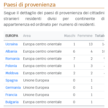
Paesi di provenienza
Segue il dettaglio dei paesi di provenienza dei cittadini
stranieri residenti divisi per continente di
appartenenza ed ordinato per numero di residenti.
EUROPA
Area
Maschi
Femmine
Totale
Ucraina
Europa centro orientale
1
13
14
Albania
Europa centro orientale
6
4
10
Romania
Europa centro orientale
7
2
9
Polonia
Europa centro orientale
1
3
4
Moldova
Europa centro orientale
2
2
4
Spagna
Unione Europea
0
1
1
Germania
Unione Europea
0
1
1
Francia
Unione Europea
0
1
1
Bulgaria
Europa centro orientale
0
1
1