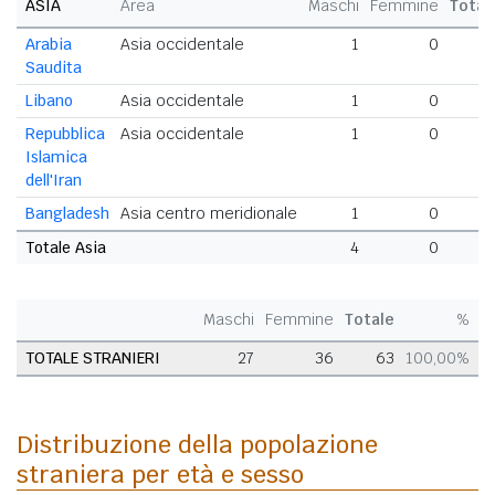
ASIA
Area
Maschi
Femmine
Total
Arabia
Asia occidentale
1
0
Saudita
Libano
Asia occidentale
1
0
Repubblica
Asia occidentale
1
0
Islamica
dell'Iran
Bangladesh
Asia centro meridionale
1
0
Totale Asia
4
0
Maschi
Femmine
Totale
%
TOTALE STRANIERI
27
36
63
100,00%
Distribuzione della popolazione
straniera per età e sesso