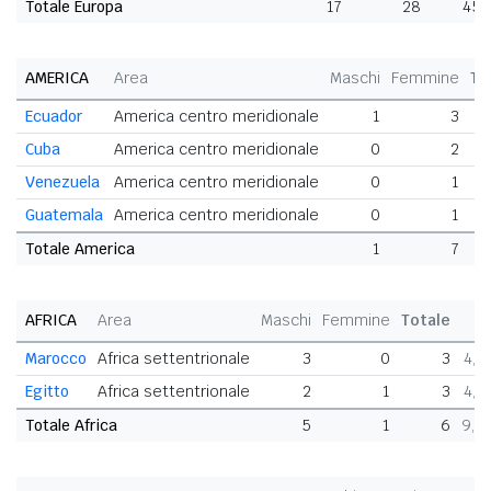
Totale Europa
17
28
45
AMERICA
Area
Maschi
Femmine
To
Ecuador
America centro meridionale
1
3
Cuba
America centro meridionale
0
2
Venezuela
America centro meridionale
0
1
Guatemala
America centro meridionale
0
1
Totale America
1
7
AFRICA
Area
Maschi
Femmine
Totale
Marocco
Africa settentrionale
3
0
3
4,7
Egitto
Africa settentrionale
2
1
3
4,7
Totale Africa
5
1
6
9,5