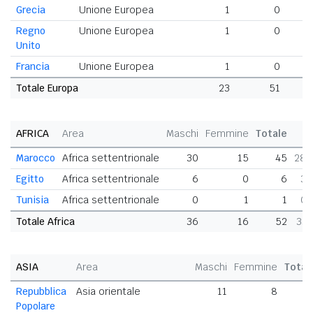
Grecia
Unione Europea
1
0
Regno
Unione Europea
1
0
Unito
Francia
Unione Europea
1
0
Totale Europa
23
51
AFRICA
Area
Maschi
Femmine
Totale
Marocco
Africa settentrionale
30
15
45
28,
Egitto
Africa settentrionale
6
0
6
3,
Tunisia
Africa settentrionale
0
1
1
0,
Totale Africa
36
16
52
33,
ASIA
Area
Maschi
Femmine
Total
Repubblica
Asia orientale
11
8
1
Popolare