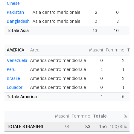
Cinese
Pakistan
Asia centro meridionale
2
0
Bangladesh
Asia centro meridionale
0
2
Totale Asia
13
10
2
AMERICA
Area
Maschi
Femmine
To
Venezuela
America centro meridionale
0
2
Perù
America centro meridionale
1
1
Brasile
America centro meridionale
0
2
Ecuador
America centro meridionale
0
1
Totale America
1
6
Maschi
Femmine
Totale
%
TOTALE STRANIERI
73
83
156
100,00%