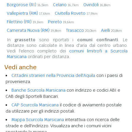
Borgorose (RI)
Celano
Ovindoli
16,5km
16,7km
16,8km
Vallepietra (RM)
Civitella Roveto
17,6km
17,9km
Filettino (FR)
Pereto
19,1km
19,6km
Camerata Nuova (RM)
Trasacco
Aielli
19,8km
20,0km
20,8km
In
grassetto
sono riportati i
comuni confinanti
. Le
distanze sono calcolate in linea d'aria dal centro urbano.
Vedi l'elenco completo dei
comuni limitrofi a Scurcola
Marsicana
ordinati per distanza.
Vedi anche
Cittadini stranieri nella Provincia dell'Aquila
con i paesi di
provenienza.
Banche Scurcola Marsicana
con indirizzo e codici ABI e
CAB degli Sportelli Bancari.
CAP Scurcola Marsicana
il codice di avviamento postale
da utilizzare per gli indirizzi postali.
Mappa Scurcola Marsicana
interattiva con ricerca delle
strade e dell'indirizzo. Visualizza anche i comuni vicini
spostando la mappa.