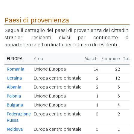
Paesi di provenienza
Segue il dettaglio dei paesi di provenienza dei cittadini
stranieri residenti divisi per continente di
appartenenza ed ordinato per numero di residenti.
EUROPA
Area
Maschi
Femmine
Tota
Romania
Unione Europea
14
22
3
Ucraina
Europa centro orientale
2
12
Albania
Europa centro orientale
2
5
Polonia
Unione Europea
1
5
Bulgaria
Unione Europea
1
4
Federazione
Europa centro orientale
0
2
Russa
Moldova
Europa centro orientale
0
1