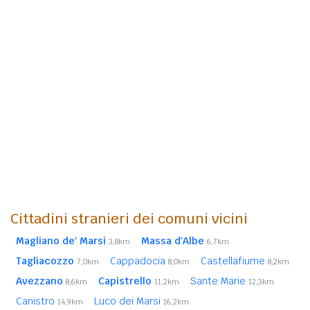
Cittadini stranieri dei comuni vicini
Magliano de' Marsi
Massa d'Albe
3,8km
6,7km
Tagliacozzo
Cappadocia
Castellafiume
7,0km
8,0km
8,2km
Avezzano
Capistrello
Sante Marie
8,6km
11,2km
12,3km
Canistro
Luco dei Marsi
14,9km
16,2km