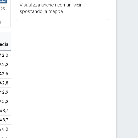
Visualizza anche i comuni vicini
spostando la mappa.
edia
42,0
42,2
42,5
42,8
42,9
43,2
43,7
43,7
44,0