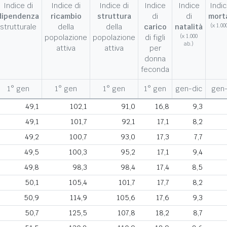
Indice di
Indice di
Indice di
Indice
Indice
Indic
dipendenza
ricambio
struttura
di
di
morta
strutturale
della
della
carico
natalità
(x 1.00
popolazione
popolazione
di figli
(x 1.000
ab.)
attiva
attiva
per
donna
feconda
1° gen
1° gen
1° gen
1° gen
gen-dic
gen-
49,1
102,1
91,0
16,8
9,3
49,1
101,7
92,1
17,1
8,2
49,2
100,7
93,0
17,3
7,7
49,5
100,3
95,2
17,1
9,4
49,8
98,3
98,4
17,4
8,5
50,1
105,4
101,7
17,7
8,2
50,9
114,9
105,6
17,6
9,3
50,7
125,5
107,8
18,2
8,7