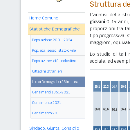
Struttura de
L'analisi della s
Home Comune
giovani
0-14 anni
proporzioni fra ta
Statistiche Demografiche
tipo
progressiva
,
s
Popolazione 2001-2024
maggiore, equivale
Pop. età, sesso, stato civile
Lo studio di tali
sociale, ad esempi
Popolaz. per età scolastica
Cittadini Stranieri
Indici Demografici / Struttura
Censimenti 1861-2021
Censimento 2021
Censimento 2011
Sindaco, Giunta, Consiglio