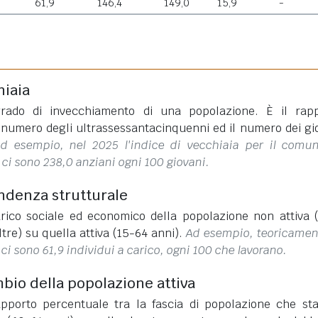
61,9
146,4
149,0
15,9
-
hiaia
rado di invecchiamento di una popolazione. È il rap
l numero degli ultrassessantacinquenni ed il numero dei gi
d esempio, nel 2025 l'indice di vecchiaia per il comu
ci sono 238,0 anziani ogni 100 giovani.
endenza strutturale
rico sociale ed economico della popolazione non attiva 
ltre) su quella attiva (15-64 anni).
Ad esempio, teoricamen
ci sono 61,9 individui a carico, ogni 100 che lavorano.
mbio della popolazione attiva
apporto percentuale tra la fascia di popolazione che st