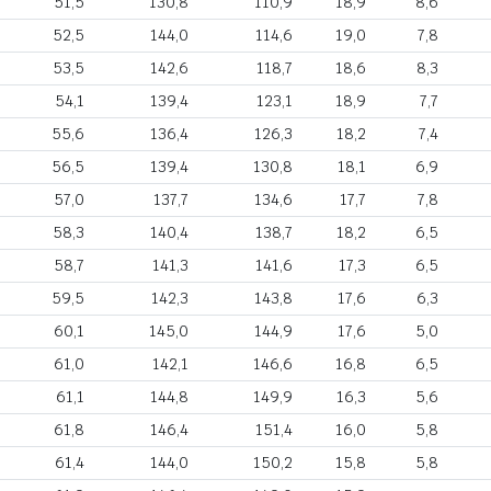
51,5
130,8
110,9
18,9
8,6
52,5
144,0
114,6
19,0
7,8
53,5
142,6
118,7
18,6
8,3
54,1
139,4
123,1
18,9
7,7
55,6
136,4
126,3
18,2
7,4
56,5
139,4
130,8
18,1
6,9
57,0
137,7
134,6
17,7
7,8
58,3
140,4
138,7
18,2
6,5
58,7
141,3
141,6
17,3
6,5
59,5
142,3
143,8
17,6
6,3
60,1
145,0
144,9
17,6
5,0
61,0
142,1
146,6
16,8
6,5
61,1
144,8
149,9
16,3
5,6
61,8
146,4
151,4
16,0
5,8
61,4
144,0
150,2
15,8
5,8