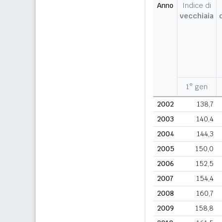
Anno
Indice di
vecchiaia
1° gen
2002
138,7
2003
140,4
2004
144,3
2005
150,0
2006
152,5
2007
154,4
2008
160,7
2009
158,8