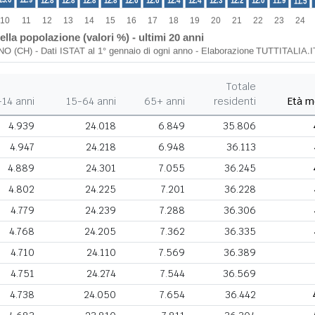
Totale
-14 anni
15-64 anni
65+ anni
residenti
Età m
4.939
24.018
6.849
35.806
4.947
24.218
6.948
36.113
4.889
24.301
7.055
36.245
4.802
24.225
7.201
36.228
4.779
24.239
7.288
36.306
4.768
24.205
7.362
36.335
4.710
24.110
7.569
36.389
4.751
24.274
7.544
36.569
4.738
24.050
7.654
36.442