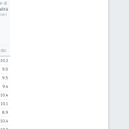
e di
lità
0 ab.)
dic
10,2
9,0
9,5
9,4
10,4
10,1
8,9
10,4