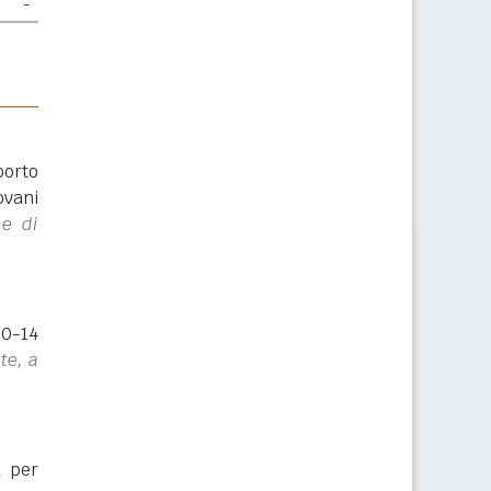
-
porto
ovani
ne di
(0-14
te, a
a per