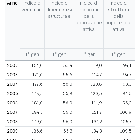
Anno
Indice di
Indice di
Indice di
Indice di
I
vecchiaia
dipendenza
ricambio
struttura
strutturale
della
della
c
popolazione
popolazione
d
attiva
attiva
d
fe
1° gen
1° gen
1° gen
1° gen
1
2002
164,0
55,4
119,0
94,1
2003
171,6
55,6
114,7
94,7
2004
177,6
56,0
120,8
93,3
2005
178,5
55,9
120,5
94,6
2006
181,0
56,0
111,9
95,3
2007
184,3
56,0
121,7
100,9
2008
179,6
56,0
137,2
105,7
2009
186,6
55,3
134,3
109,5