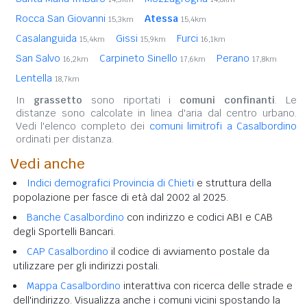
Rocca San Giovanni
Atessa
15,3km
15,4km
Casalanguida
Gissi
Furci
15,4km
15,9km
16,1km
San Salvo
Carpineto Sinello
Perano
16,2km
17,6km
17,8km
Lentella
18,7km
In
grassetto
sono riportati i
comuni confinanti
. Le
distanze sono calcolate in linea d'aria dal centro urbano.
Vedi l'elenco completo dei
comuni limitrofi a Casalbordino
ordinati per distanza.
Vedi anche
Indici demografici Provincia di Chieti
e struttura della
popolazione per fasce di età dal 2002 al 2025.
Banche Casalbordino
con indirizzo e codici ABI e CAB
degli Sportelli Bancari.
CAP Casalbordino
il codice di avviamento postale da
utilizzare per gli indirizzi postali.
Mappa Casalbordino
interattiva con ricerca delle strade e
dell'indirizzo. Visualizza anche i comuni vicini spostando la