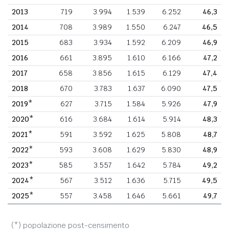
2013
719
3.994
1.539
6.252
46,3
2014
708
3.989
1.550
6.247
46,5
2015
683
3.934
1.592
6.209
46,9
2016
661
3.895
1.610
6.166
47,2
2017
658
3.856
1.615
6.129
47,4
2018
670
3.783
1.637
6.090
47,5
2019*
627
3.715
1.584
5.926
47,9
2020*
616
3.684
1.614
5.914
48,3
2021*
591
3.592
1.625
5.808
48,7
2022*
593
3.608
1.629
5.830
48,9
2023*
585
3.557
1.642
5.784
49,2
2024*
567
3.512
1.636
5.715
49,5
2025*
557
3.458
1.646
5.661
49,7
(*) popolazione post-censimento