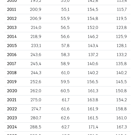
2010
195,2
55,0
142,8
113,4
2011
200,9
55,1
154,5
115,7
2012
206,9
55,9
154,8
119,5
2013
214,0
56,5
152,0
123,8
2014
218,9
56,6
146,2
125,9
2015
233,1
57,8
143,4
128,1
2016
243,6
58,3
137,2
133,2
2017
245,4
58,9
140,6
135,8
2018
244,3
61,0
140,2
140,2
2019
252,6
59,5
156,5
145,5
2020
262,0
60,5
161,3
150,8
2021
275,0
61,7
163,8
154,2
2022
274,7
61,6
161,9
158,8
2023
280,7
62,6
161,5
161,0
2024
288,5
62,7
171,4
167,3