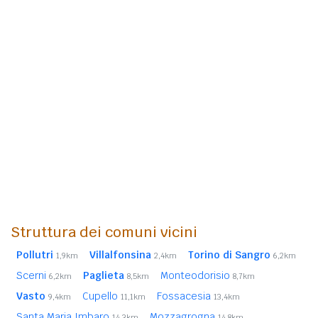
Struttura dei comuni vicini
Pollutri
Villalfonsina
Torino di Sangro
1,9km
2,4km
6,2km
Scerni
Paglieta
Monteodorisio
6,2km
8,5km
8,7km
Vasto
Cupello
Fossacesia
9,4km
11,1km
13,4km
Santa Maria Imbaro
Mozzagrogna
14,3km
14,8km