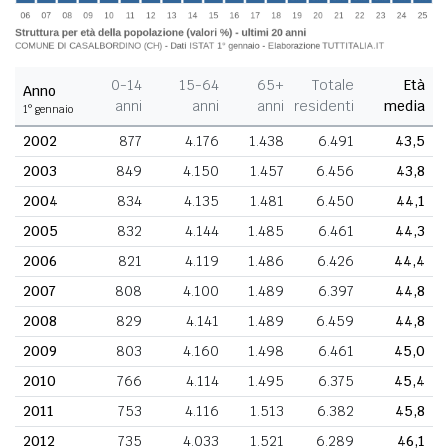
0-14
15-64
65+
Totale
Età
Anno
anni
anni
anni
residenti
media
1° gennaio
2002
877
4.176
1.438
6.491
43,5
2003
849
4.150
1.457
6.456
43,8
2004
834
4.135
1.481
6.450
44,1
2005
832
4.144
1.485
6.461
44,3
2006
821
4.119
1.486
6.426
44,4
2007
808
4.100
1.489
6.397
44,8
2008
829
4.141
1.489
6.459
44,8
2009
803
4.160
1.498
6.461
45,0
2010
766
4.114
1.495
6.375
45,4
2011
753
4.116
1.513
6.382
45,8
2012
735
4.033
1.521
6.289
46,1