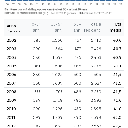
0-14
15-64
65+
Totale
Età
Anno
anni
anni
anni
residenti
media
1° gennaio
2002
383
1.560
467
2.410
40,6
2003
390
1.564
472
2.426
40,7
2004
380
1.597
476
2.453
40,9
2005
381
1.608
486
2.475
41,1
2006
380
1.625
500
2.505
41,4
2007
388
1.639
500
2.527
41,5
2008
377
1.707
486
2.570
41,5
2009
389
1.718
486
2.593
41,6
2010
390
1.726
479
2.595
41,6
2011
399
1.709
490
2.598
42,0
2012
382
1.694
487
2.563
42,4