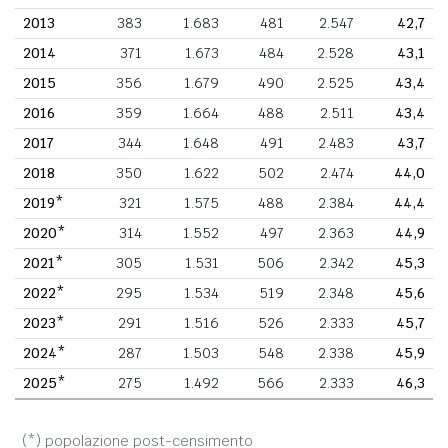
2013
383
1.683
481
2.547
42,7
2014
371
1.673
484
2.528
43,1
2015
356
1.679
490
2.525
43,4
2016
359
1.664
488
2.511
43,4
2017
344
1.648
491
2.483
43,7
2018
350
1.622
502
2.474
44,0
2019*
321
1.575
488
2.384
44,4
2020*
314
1.552
497
2.363
44,9
2021*
305
1.531
506
2.342
45,3
2022*
295
1.534
519
2.348
45,6
2023*
291
1.516
526
2.333
45,7
2024*
287
1.503
548
2.338
45,9
2025*
275
1.492
566
2.333
46,3
(*) popolazione post-censimento