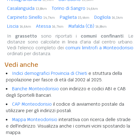
Casalanguida
Torino di Sangro
13,8km
14,6km
Carpineto Sinello
Paglieta
Dogliola
14,7km
15,4km
16,1km
Liscia
Atessa
Mafalda (CB)
16,6km
16,7km
16,8km
In
grassetto
sono riportati i
comuni confinanti
. Le
distanze sono calcolate in linea d'aria dal centro urbano.
Vedi l'elenco completo dei
comuni limitrofi a Monteodorisio
ordinati per distanza.
Vedi anche
Indici demografici Provincia di Chieti
e struttura della
popolazione per fasce di età dal 2002 al 2025.
Banche Monteodorisio
con indirizzo e codici ABI e CAB
degli Sportelli Bancari.
CAP Monteodorisio
il codice di avviamento postale da
utilizzare per gli indirizzi postali.
Mappa Monteodorisio
interattiva con ricerca delle strade
e dell'indirizzo. Visualizza anche i comuni vicini spostando la
mappa.