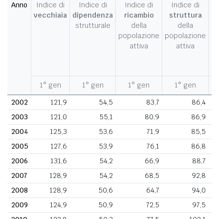
Anno
Indice di
Indice di
Indice di
Indice di
I
vecchiaia
dipendenza
ricambio
struttura
strutturale
della
della
c
popolazione
popolazione
d
attiva
attiva
d
fe
1° gen
1° gen
1° gen
1° gen
1
2002
121,9
54,5
83,7
86,4
2003
121,0
55,1
80,9
86,9
2004
125,3
53,6
71,9
85,5
2005
127,6
53,9
76,1
86,8
2006
131,6
54,2
66,9
88,7
2007
128,9
54,2
68,5
92,8
2008
128,9
50,6
64,7
94,0
2009
124,9
50,9
72,5
97,5