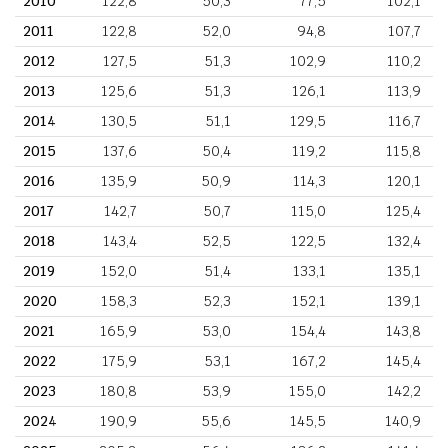
2010
122,8
50,3
77,5
102,1
2011
122,8
52,0
94,8
107,7
2012
127,5
51,3
102,9
110,2
2013
125,6
51,3
126,1
113,9
2014
130,5
51,1
129,5
116,7
2015
137,6
50,4
119,2
115,8
2016
135,9
50,9
114,3
120,1
2017
142,7
50,7
115,0
125,4
2018
143,4
52,5
122,5
132,4
2019
152,0
51,4
133,1
135,1
2020
158,3
52,3
152,1
139,1
2021
165,9
53,0
154,4
143,8
2022
175,9
53,1
167,2
145,4
2023
180,8
53,9
155,0
142,2
2024
190,9
55,6
145,5
140,9