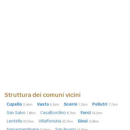
Struttura dei comuni vicini
Cupello
Vasto
Scerni
Pollutri
2,4km
6,1km
7,2km
7,7km
San Salvo
Casalbordino
Furci
7,8km
8,7km
10,1km
Lentella
Villalfonsina
Gissi
10,2km
10,7km
11,8km
Fresagrandinaria
San Buono
11,9km
13,5km