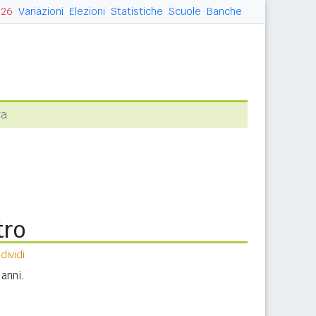
026
Variazioni
Elezioni
Statistiche
Scuole
Banche
ra
tro
ividi
anni.