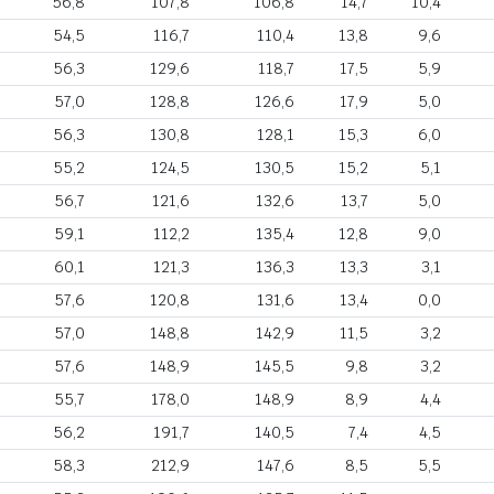
56,8
107,8
106,8
14,7
10,4
54,5
116,7
110,4
13,8
9,6
56,3
129,6
118,7
17,5
5,9
57,0
128,8
126,6
17,9
5,0
56,3
130,8
128,1
15,3
6,0
55,2
124,5
130,5
15,2
5,1
56,7
121,6
132,6
13,7
5,0
59,1
112,2
135,4
12,8
9,0
60,1
121,3
136,3
13,3
3,1
57,6
120,8
131,6
13,4
0,0
57,0
148,8
142,9
11,5
3,2
57,6
148,9
145,5
9,8
3,2
55,7
178,0
148,9
8,9
4,4
56,2
191,7
140,5
7,4
4,5
58,3
212,9
147,6
8,5
5,5