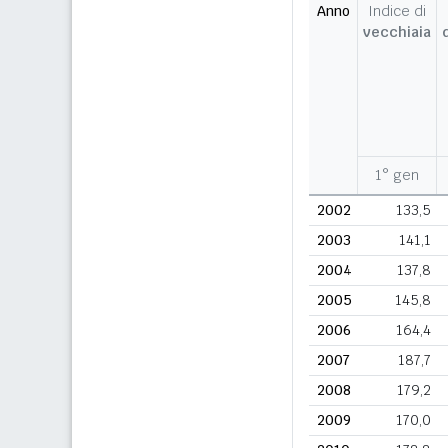
Anno
Indice di
vecchiaia
1° gen
2002
133,5
2003
141,1
2004
137,8
2005
145,8
2006
164,4
2007
187,7
2008
179,2
2009
170,0