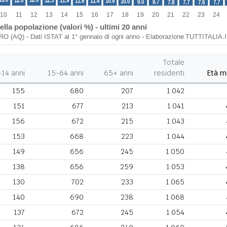
Totale
-14 anni
15-64 anni
65+ anni
residenti
Età m
155
680
207
1.042
151
677
213
1.041
156
672
215
1.043
153
668
223
1.044
149
656
245
1.050
138
656
259
1.053
130
702
233
1.065
140
690
238
1.068
137
672
245
1.054