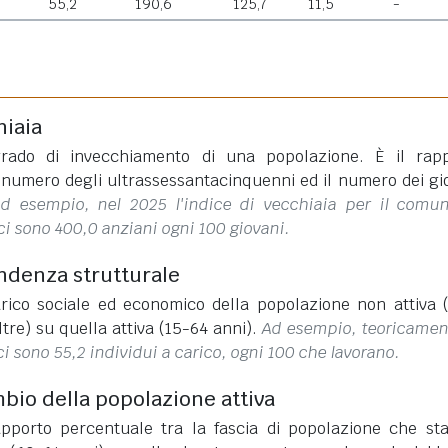
55,2
190,6
125,7
11,5
-
hiaia
rado di invecchiamento di una popolazione. È il rap
l numero degli ultrassessantacinquenni ed il numero dei gi
d esempio, nel 2025 l'indice di vecchiaia per il comu
ci sono 400,0 anziani ogni 100 giovani.
endenza strutturale
rico sociale ed economico della popolazione non attiva 
ltre) su quella attiva (15-64 anni).
Ad esempio, teoricamen
ci sono 55,2 individui a carico, ogni 100 che lavorano.
mbio della popolazione attiva
apporto percentuale tra la fascia di popolazione che st