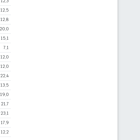
12,3
12,5
12,8
20,0
15,1
7,1
12,0
12,0
22,4
13,5
19,0
21,7
23,1
17,9
12,2