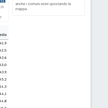
anche i comuni vicini spostando la
mappa.
edia
41,9
42,5
42,6
43,0
43,9
45,2
44,3
44,1
44,8