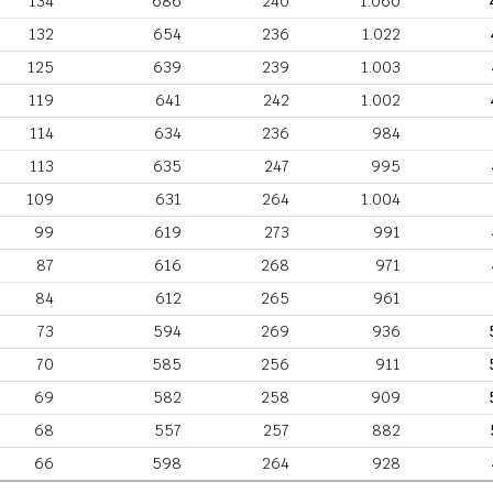
134
686
240
1.060
132
654
236
1.022
125
639
239
1.003
119
641
242
1.002
114
634
236
984
113
635
247
995
109
631
264
1.004
99
619
273
991
87
616
268
971
84
612
265
961
73
594
269
936
70
585
256
911
69
582
258
909
68
557
257
882
66
598
264
928