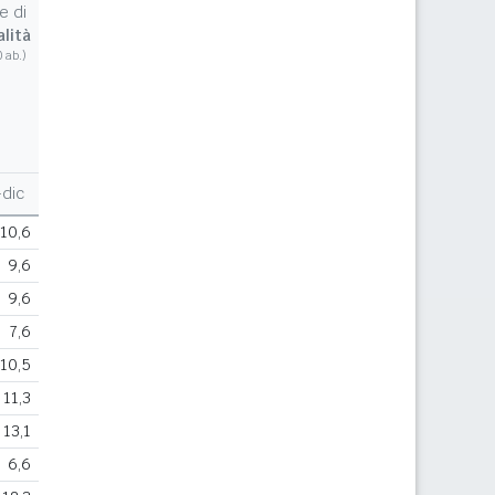
e di
lità
0 ab.)
dic
10,6
9,6
9,6
7,6
10,5
11,3
13,1
6,6