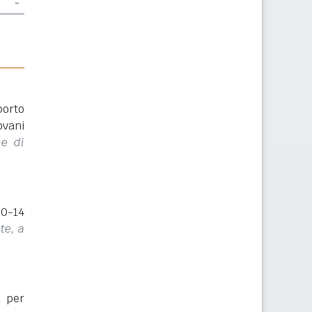
-
porto
ovani
ne di
(0-14
te, a
a per