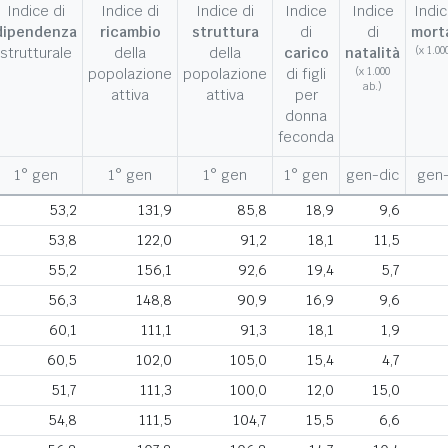
Indice di
Indice di
Indice di
Indice
Indice
Indic
dipendenza
ricambio
struttura
di
di
morta
strutturale
della
della
carico
natalità
(x 1.00
popolazione
popolazione
di figli
(x 1.000
ab.)
attiva
attiva
per
donna
feconda
1° gen
1° gen
1° gen
1° gen
gen-dic
gen-
53,2
131,9
85,8
18,9
9,6
53,8
122,0
91,2
18,1
11,5
55,2
156,1
92,6
19,4
5,7
56,3
148,8
90,9
16,9
9,6
60,1
111,1
91,3
18,1
1,9
60,5
102,0
105,0
15,4
4,7
51,7
111,3
100,0
12,0
15,0
54,8
111,5
104,7
15,5
6,6