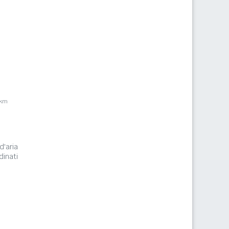
7km
d'aria
inati