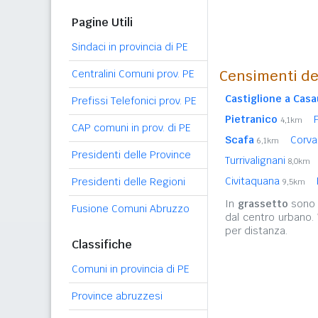
Pagine Utili
Sindaci in provincia di PE
Censimenti de
Centralini Comuni prov. PE
Castiglione a Casa
Prefissi Telefonici prov. PE
Pietranico
4,1km
CAP comuni in prov. di PE
Scafa
Corv
6,1km
Presidenti delle Province
Turrivalignani
8,0km
Civitaquana
Presidenti delle Regioni
9,5km
In
grassetto
sono r
Fusione Comuni Abruzzo
dal centro urbano.
per distanza.
Classifiche
Comuni in provincia di PE
Province abruzzesi