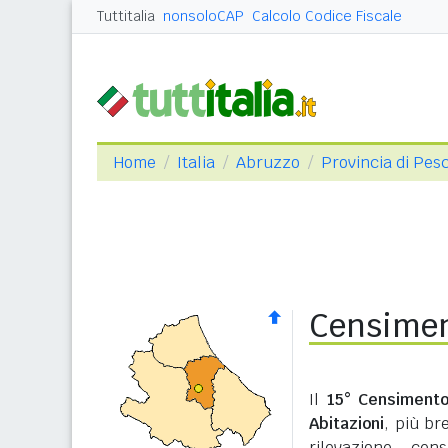
Tuttitalia
nonsoloCAP
Calcolo Codice Fiscale
Home
Italia
Abruzzo
Provincia di Pes
Censiment
Il
15° Censimento
Abitazioni
, più b
rilevazione cen