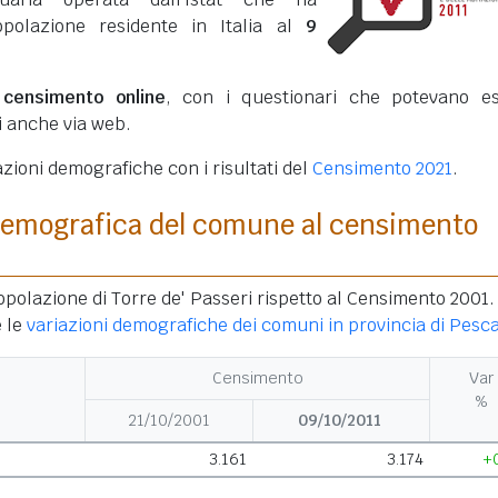
opolazione residente in Italia al
9
o
censimento online
, con i questionari che potevano e
ti anche via web.
azioni demografiche con i risultati del
Censimento 2021
.
demografica del comune al censimento
opolazione di Torre de' Passeri rispetto al Censimento 2001.
 le
variazioni demografiche dei comuni in provincia di Pesc
Censimento
Var
%
21/10/2001
09/10/2011
3.161
3.174
+