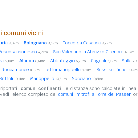
i comuni vicini
uria
Bolognano
Tocco da Casauria
3,0km
3,6km
3,7km
Pescosansonesco
San Valentino in Abruzzo Citeriore
4,2km
4,5km
ara
Alanno
Abbateggio
Cugnoli
Salle
6,1km
6,6km
6,7km
7,1km
7,
Roccamorice
Lettomanoppello
Bussi sul Tirino
8,3km
8,5km
9,4km
Brittoli
Manoppello
Nocciano
10,1km
10,6km
10,8km
iportati i
comuni confinanti
. Le distanze sono calcolate in linea 
 Vedi l'elenco completo dei
comuni limitrofi a Torre de' Passeri
ord