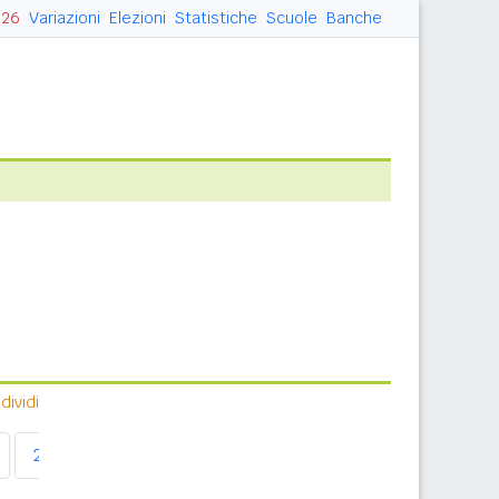
026
Variazioni
Elezioni
Statistiche
Scuole
Banche
ividi
2011
2012
2013
2014
2015
2016