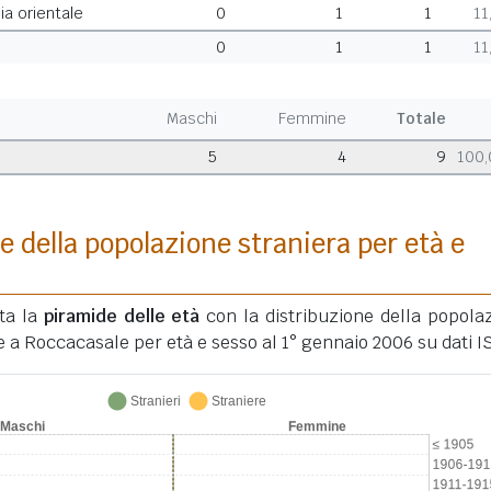
ia orientale
0
1
1
11
0
1
1
11
Maschi
Femmine
Totale
5
4
9
100
e della popolazione straniera per età e
ata la
piramide delle età
con la distribuzione della popola
e a Roccacasale per età e sesso al 1° gennaio 2006 su dati I