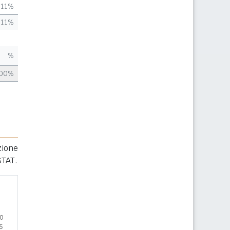
,11%
,11%
%
,00%
zione
STAT.