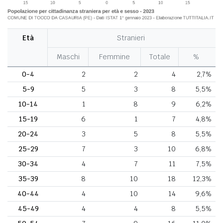
Età
Stranieri
Maschi
Femmine
Totale
%
0-4
2
2
4
2,7%
5-9
5
3
8
5,5%
10-14
1
8
9
6,2%
15-19
6
1
7
4,8%
20-24
3
5
8
5,5%
25-29
7
3
10
6,8%
30-34
4
7
11
7,5%
35-39
8
10
18
12,3%
40-44
4
10
14
9,6%
45-49
4
4
8
5,5%