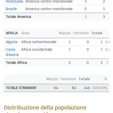
Venezuela
America centro meridionale
1
2
Brasile
America centro meridionale
0
1
Totale America
1
3
AFRICA
Area
Maschi
Femmine
Totale
Algeria
Africa settentrionale
1
0
1
0,6
Costa
Africa occidentale
1
0
1
0,6
d'Avorio
Totale Africa
2
0
2
1,3
Maschi
Femmine
Totale
%
TOTALE STRANIERI
64
82
146
100,00%
Distribuzione della popolazione