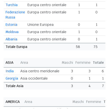
Turchia
Europa centro orientale
1
1
Federazione
Europa centro orientale
1
0
Russa
Estonia
Unione Europea
0
1
Moldova
Europa centro orientale
1
0
Albania
Europa centro orientale
0
1
Totale Europa
58
75
1
ASIA
Area
Maschi
Femmine
Totale
India
Asia centro meridionale
3
3
6
Georgia
Asia occidentale
0
1
1
0
Totale Asia
3
4
7
4
AMERICA
Area
Maschi
Femmine
To