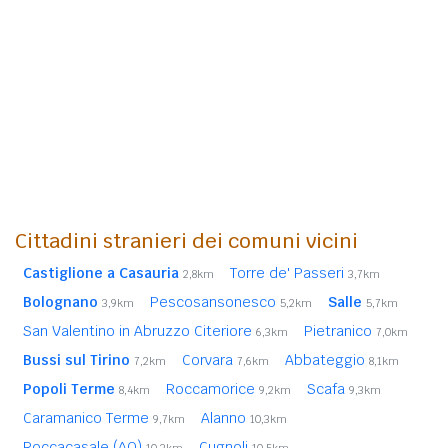
Cittadini stranieri dei comuni vicini
Castiglione a Casauria
Torre de' Passeri
2,8km
3,7km
Bolognano
Pescosansonesco
Salle
3,9km
5,2km
5,7km
San Valentino in Abruzzo Citeriore
Pietranico
6,3km
7,0km
Bussi sul Tirino
Corvara
Abbateggio
7,2km
7,6km
8,1km
Popoli Terme
Roccamorice
Scafa
8,4km
9,2km
9,3km
Caramanico Terme
Alanno
9,7km
10,3km
Roccacasale (AQ)
Cugnoli
10,3km
10,5km