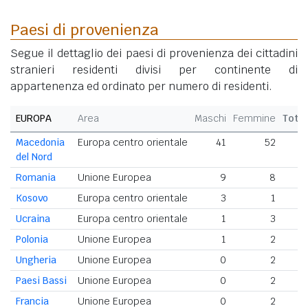
Paesi di provenienza
Segue il dettaglio dei paesi di provenienza dei cittadini
stranieri residenti divisi per continente di
appartenenza ed ordinato per numero di residenti.
EUROPA
Area
Maschi
Femmine
Tota
Macedonia
Europa centro orientale
41
52
9
del Nord
Romania
Unione Europea
9
8
Kosovo
Europa centro orientale
3
1
Ucraina
Europa centro orientale
1
3
Polonia
Unione Europea
1
2
Ungheria
Unione Europea
0
2
Paesi Bassi
Unione Europea
0
2
Francia
Unione Europea
0
2