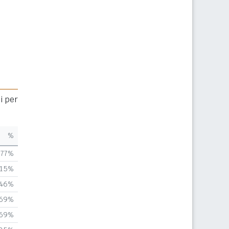
i per
%
,77%
,15%
,46%
,69%
,69%