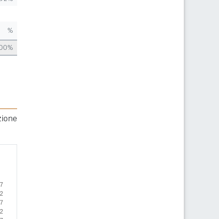
%
,00%
zione