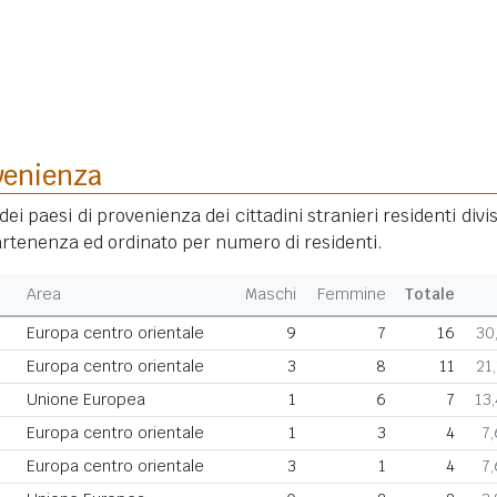
venienza
dei paesi di provenienza dei cittadini stranieri residenti divis
rtenenza ed ordinato per numero di residenti.
Area
Maschi
Femmine
Totale
Europa centro orientale
9
7
16
30
Europa centro orientale
3
8
11
21
Unione Europea
1
6
7
13
Europa centro orientale
1
3
4
7
Europa centro orientale
3
1
4
7