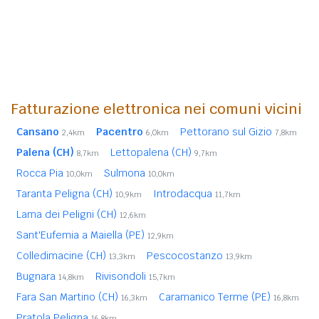
Fatturazione elettronica nei comuni vicini
Cansano
Pacentro
Pettorano sul Gizio
2,4km
6,0km
7,8km
Palena (CH)
Lettopalena (CH)
8,7km
9,7km
Rocca Pia
Sulmona
10,0km
10,0km
Taranta Peligna (CH)
Introdacqua
10,9km
11,7km
Lama dei Peligni (CH)
12,6km
Sant'Eufemia a Maiella (PE)
12,9km
Colledimacine (CH)
Pescocostanzo
13,3km
13,9km
Bugnara
Rivisondoli
14,8km
15,7km
Fara San Martino (CH)
Caramanico Terme (PE)
16,3km
16,8km
Pratola Peligna
16,8km