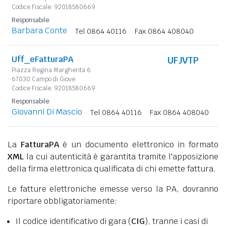
Codice Fiscale: 92018580669
Responsabile:
Barbara Conte
Tel 0864 40116
Fax 0864 408040
Uff_eFatturaPA
UFJVTP
Piazza Regina Margherita 6
67030 Campo di Giove
Codice Fiscale: 92018580669
Responsabile:
Giovanni Di Mascio
Tel 0864 40116
Fax 0864 408040
La
FatturaPA
è un documento elettronico in formato
XML
la cui autenticità è garantita tramite l'apposizione
della firma elettronica qualificata di chi emette fattura.
Le fatture elettroniche emesse verso la PA, dovranno
riportare obbligatoriamente:
Il codice identificativo di gara (
CIG
), tranne i casi di