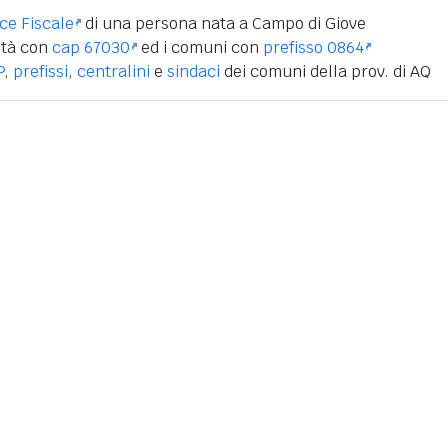
ice Fiscale
di una persona nata a Campo di Giove
ità con
cap 67030
ed i comuni con
prefisso 0864
P
,
prefissi
,
centralini
e
sindaci
dei comuni della prov. di AQ