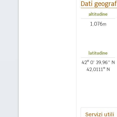
Dati geograf
altitudine
1.076
m
latitudine
42° 0' 39,96'' N
42,0111° N
Servizi utili