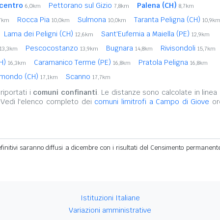
centro
Pettorano sul Gizio
Palena (CH)
6,0km
7,8km
8,7km
Rocca Pia
Sulmona
Taranta Peligna (CH)
7km
10,0km
10,0km
10,9k
Lama dei Peligni (CH)
Sant'Eufemia a Maiella (PE)
12,6km
12,9km
Pescocostanzo
Bugnara
Rivisondoli
13,3km
13,9km
14,8km
15,7km
CH)
Caramanico Terme (PE)
Pratola Peligna
16,3km
16,8km
16,8km
aimondo (CH)
Scanno
17,1km
17,7km
iportati i
comuni confinanti
. Le distanze sono calcolate in linea 
 Vedi l'elenco completo dei
comuni limitrofi a Campo di Giove
ord
definitivi saranno diffusi a dicembre con i risultati del Censimento permanent
Istituzioni Italiane
Variazioni amministrative