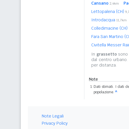
Cansano
Pa
2,4km
Lettopalena (CH)
9,
Introdacqua
11,7km
Colledimacine (CH)
Fara San Martino (
Civitella Messer R
In
grassetto
sono r
dal centro urbano.
per distanza.
Note
Dati stimati. I dati 
popolazione.
^
Note Legali
Privacy Policy