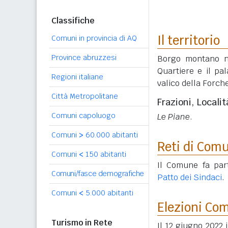
Classifiche
Il territorio
Comuni in provincia di AQ
Province abruzzesi
Borgo montano ne
Quartiere e il pal
Regioni italiane
valico della Forche
Città Metropolitane
Frazioni, Localit
Comuni capoluogo
Le Piane
.
Comuni
>
60.000 abitanti
Reti di Com
Comuni
<
150 abitanti
Il Comune fa par
Comuni/fasce demografiche
Patto dei Sindaci
.
Comuni
<
5.000 abitanti
Elezioni Co
Turismo in Rete
Il 12 giugno 2022 