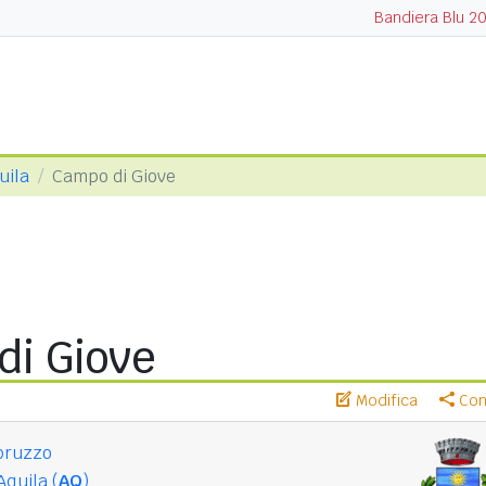
Bandiera Blu 2
uila
Campo di Giove
di Giove
Modifica
Cond
bruzzo
Aquila (
AQ
)