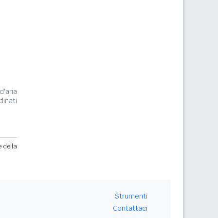
m
d'aria
inati
e della
Strumenti
Contattaci