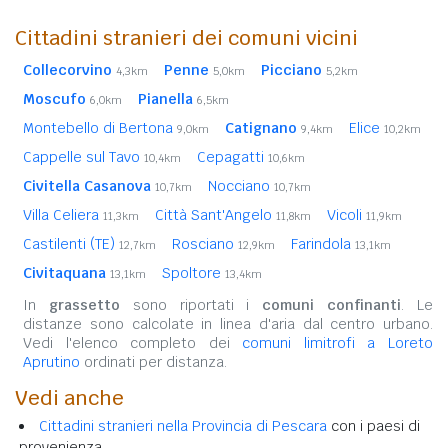
Cittadini stranieri dei comuni vicini
Collecorvino
Penne
Picciano
4,3km
5,0km
5,2km
Moscufo
Pianella
6,0km
6,5km
Montebello di Bertona
Catignano
Elice
9,0km
9,4km
10,2km
Cappelle sul Tavo
Cepagatti
10,4km
10,6km
Civitella Casanova
Nocciano
10,7km
10,7km
Villa Celiera
Città Sant'Angelo
Vicoli
11,3km
11,8km
11,9km
Castilenti (TE)
Rosciano
Farindola
12,7km
12,9km
13,1km
Civitaquana
Spoltore
13,1km
13,4km
In
grassetto
sono riportati i
comuni confinanti
. Le
distanze sono calcolate in linea d'aria dal centro urbano.
Vedi l'elenco completo dei
comuni limitrofi a Loreto
Aprutino
ordinati per distanza.
Vedi anche
Cittadini stranieri nella Provincia di Pescara
con i paesi di
provenienza.