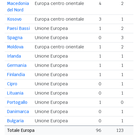
Macedonia
Europa centro orientale
4
2
del Nord
Kosovo
Europa centro orientale
3
1
Paesi Bassi
Unione Europea
1
2
Spagna
Unione Europea
0
3
Moldova
Europa centro orientale
1
2
Irlanda
Unione Europea
1
1
Germania
Unione Europea
1
1
Finlandia
Unione Europea
1
1
Cipro
Unione Europea
0
1
Lituania
Unione Europea
0
1
Portogallo
Unione Europea
1
0
Danimarca
Unione Europea
0
1
Bulgaria
Unione Europea
0
1
Totale Europa
96
123
2