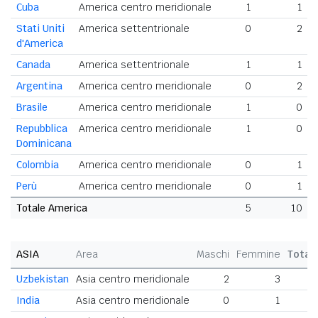
Cuba
America centro meridionale
1
1
Stati Uniti
America settentrionale
0
2
d'America
Canada
America settentrionale
1
1
Argentina
America centro meridionale
0
2
Brasile
America centro meridionale
1
0
Repubblica
America centro meridionale
1
0
Dominicana
Colombia
America centro meridionale
0
1
Perù
America centro meridionale
0
1
Totale America
5
10
ASIA
Area
Maschi
Femmine
Total
Uzbekistan
Asia centro meridionale
2
3
India
Asia centro meridionale
0
1