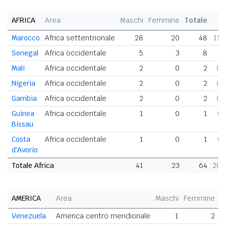
AFRICA
Area
Maschi
Femmine
Totale
Marocco
Africa settentrionale
28
20
48
15,
Senegal
Africa occidentale
5
3
8
2,
Mali
Africa occidentale
2
0
2
0,
Nigeria
Africa occidentale
2
0
2
0,
Gambia
Africa occidentale
2
0
2
0,
Guinea
Africa occidentale
1
0
1
0,
Bissau
Costa
Africa occidentale
1
0
1
0,
d'Avorio
Totale Africa
41
23
64
20,
AMERICA
Area
Maschi
Femmine
T
Venezuela
America centro meridionale
1
2