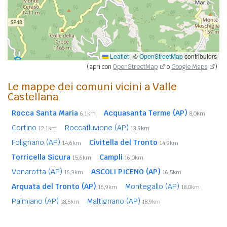
Leaflet
|
©
OpenStreetMap
contributors
(apri con
OpenStreetMap
o
Google Maps
)
Le mappe dei comuni vicini a Valle
Castellana
Rocca Santa Maria
Acquasanta Terme (AP)
6,1km
8,0km
Cortino
Roccafluvione (AP)
12,1km
13,9km
Folignano (AP)
Civitella del Tronto
14,6km
14,9km
Torricella Sicura
Campli
15,6km
16,0km
Venarotta (AP)
ASCOLI PICENO (AP)
16,3km
16,5km
Arquata del Tronto (AP)
Montegallo (AP)
16,9km
18,0km
Palmiano (AP)
Maltignano (AP)
18,5km
18,9km
TERAMO
Sant'Egidio alla Vibrata
19,7km
20,3km