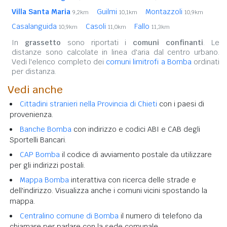
Villa Santa Maria
Guilmi
Montazzoli
9,2km
10,1km
10,9km
Casalanguida
Casoli
Fallo
10,9km
11,0km
11,3km
In
grassetto
sono riportati i
comuni confinanti
. Le
distanze sono calcolate in linea d'aria dal centro urbano.
Vedi l'elenco completo dei
comuni limitrofi a Bomba
ordinati
per distanza.
Vedi anche
Cittadini stranieri nella Provincia di Chieti
con i paesi di
provenienza.
Banche Bomba
con indirizzo e codici ABI e CAB degli
Sportelli Bancari.
CAP Bomba
il codice di avviamento postale da utilizzare
per gli indirizzi postali.
Mappa Bomba
interattiva con ricerca delle strade e
dell'indirizzo. Visualizza anche i comuni vicini spostando la
mappa.
Centralino comune di Bomba
il numero di telefono da
chiamare per parlare con la sede comunale.