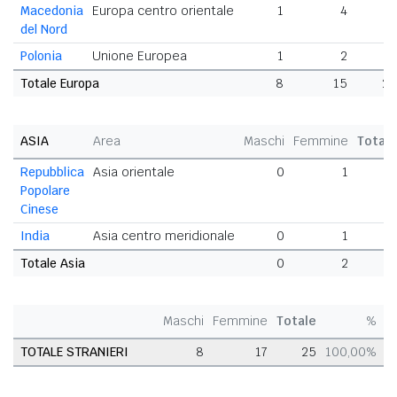
Macedonia
Europa centro orientale
1
4
5
del Nord
Polonia
Unione Europea
1
2
3
Totale Europa
8
15
23
ASIA
Area
Maschi
Femmine
Total
Repubblica
Asia orientale
0
1
Popolare
Cinese
India
Asia centro meridionale
0
1
Totale Asia
0
2
Maschi
Femmine
Totale
%
TOTALE STRANIERI
8
17
25
100,00%