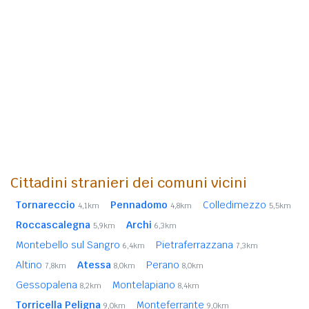
Cittadini stranieri dei comuni vicini
Tornareccio
Pennadomo
Colledimezzo
4,1km
4,8km
5,5km
Roccascalegna
Archi
5,9km
6,3km
Montebello sul Sangro
Pietraferrazzana
6,4km
7,3km
Altino
Atessa
Perano
7,8km
8,0km
8,0km
Gessopalena
Montelapiano
8,2km
8,4km
Torricella Peligna
Monteferrante
9,0km
9,0km