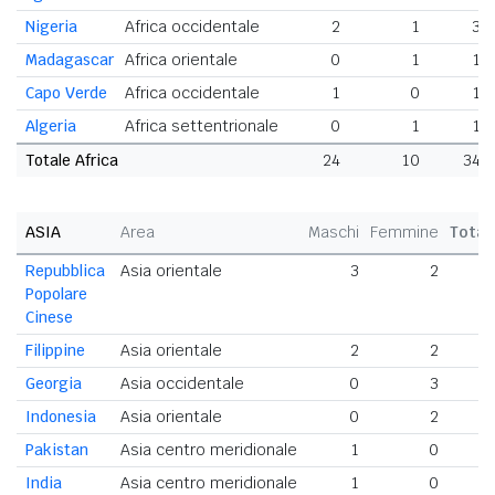
Nigeria
Africa occidentale
2
1
3
Madagascar
Africa orientale
0
1
1
Capo Verde
Africa occidentale
1
0
1
Algeria
Africa settentrionale
0
1
1
Totale Africa
24
10
34
ASIA
Area
Maschi
Femmine
Total
Repubblica
Asia orientale
3
2
Popolare
Cinese
Filippine
Asia orientale
2
2
Georgia
Asia occidentale
0
3
Indonesia
Asia orientale
0
2
Pakistan
Asia centro meridionale
1
0
India
Asia centro meridionale
1
0