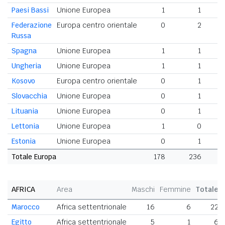
Paesi Bassi
Unione Europea
1
1
Federazione
Europa centro orientale
0
2
Russa
Spagna
Unione Europea
1
1
Ungheria
Unione Europea
1
1
Kosovo
Europa centro orientale
0
1
Slovacchia
Unione Europea
0
1
Lituania
Unione Europea
0
1
Lettonia
Unione Europea
1
0
Estonia
Unione Europea
0
1
Totale Europa
178
236
4
AFRICA
Area
Maschi
Femmine
Totale
Marocco
Africa settentrionale
16
6
22
Egitto
Africa settentrionale
5
1
6