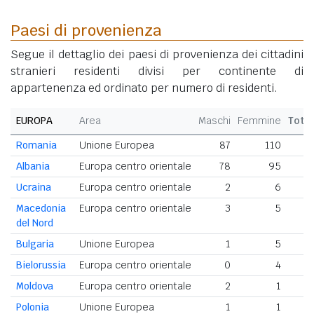
Paesi di provenienza
Segue il dettaglio dei paesi di provenienza dei cittadini
stranieri residenti divisi per continente di
appartenenza ed ordinato per numero di residenti.
EUROPA
Area
Maschi
Femmine
Tota
Romania
Unione Europea
87
110
1
Albania
Europa centro orientale
78
95
1
Ucraina
Europa centro orientale
2
6
Macedonia
Europa centro orientale
3
5
del Nord
Bulgaria
Unione Europea
1
5
Bielorussia
Europa centro orientale
0
4
Moldova
Europa centro orientale
2
1
Polonia
Unione Europea
1
1