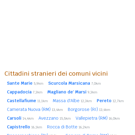
Cittadini stranieri dei comuni vicini
Sante Marie
Scurcola Marsicana
5,9km
7,0km
Cappadocia
Magliano de' Marsi
7,3km
9,3km
Castellafiume
Massa d'Albe
Pereto
11,1km
12,3km
12,7km
Camerata Nuova (RM)
Borgorose (RI)
13,4km
13,4km
Carsoli
Avezzano
Vallepietra (RM)
14,4km
15,5km
16,0km
Capistrello
Rocca di Botte
16,1km
16,2km