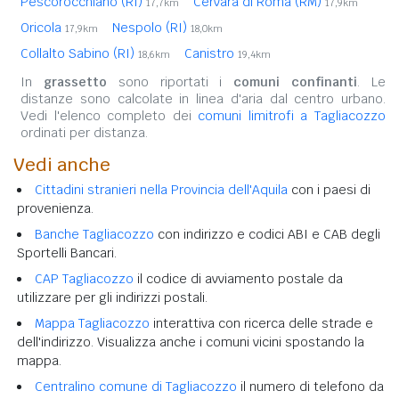
Pescorocchiano (RI)
Cervara di Roma (RM)
17,7km
17,9km
Oricola
Nespolo (RI)
17,9km
18,0km
Collalto Sabino (RI)
Canistro
18,6km
19,4km
In
grassetto
sono riportati i
comuni confinanti
. Le
distanze sono calcolate in linea d'aria dal centro urbano.
Vedi l'elenco completo dei
comuni limitrofi a Tagliacozzo
ordinati per distanza.
Vedi anche
Cittadini stranieri nella Provincia dell'Aquila
con i paesi di
provenienza.
Banche Tagliacozzo
con indirizzo e codici ABI e CAB degli
Sportelli Bancari.
CAP Tagliacozzo
il codice di avviamento postale da
utilizzare per gli indirizzi postali.
Mappa Tagliacozzo
interattiva con ricerca delle strade e
dell'indirizzo. Visualizza anche i comuni vicini spostando la
mappa.
Centralino comune di Tagliacozzo
il numero di telefono da