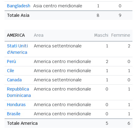
Bangladesh
Asia centro meridionale
1
0
Totale Asia
8
9
1
AMERICA
Area
Maschi
Femmine
T
Stati Uniti
America settentrionale
1
2
d'America
Perù
America centro meridionale
2
0
Cile
America centro meridionale
1
1
Canada
America settentrionale
1
0
Repubblica
America centro meridionale
0
1
Dominicana
Honduras
America centro meridionale
0
1
Brasile
America centro meridionale
0
1
Totale America
5
6