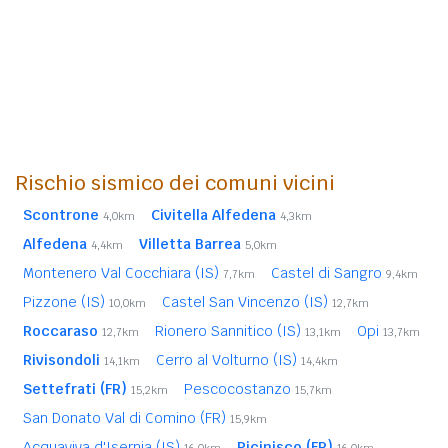
Rischio sismico dei comuni vicini
Scontrone
Civitella Alfedena
4,0km
4,3km
Alfedena
Villetta Barrea
4,4km
5,0km
Montenero Val Cocchiara (IS)
Castel di Sangro
7,7km
9,4km
Pizzone (IS)
Castel San Vincenzo (IS)
10,0km
12,7km
Roccaraso
Rionero Sannitico (IS)
Opi
12,7km
13,1km
13,7km
Rivisondoli
Cerro al Volturno (IS)
14,1km
14,4km
Settefrati (FR)
Pescocostanzo
15,2km
15,7km
San Donato Val di Comino (FR)
15,9km
Acquaviva d'Isernia (IS)
Picinisco (FR)
16,0km
16,0km