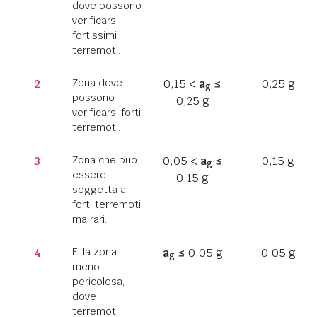
dove possono
verificarsi
fortissimi
terremoti.
2
Zona dove
0,15 <
a
≤
0,25 g
g
possono
0,25 g
verificarsi forti
terremoti.
3
Zona che può
0,05 <
a
≤
0,15 g
g
essere
0,15 g
soggetta a
forti terremoti
ma rari.
4
E' la zona
a
≤ 0,05 g
0,05 g
g
meno
pericolosa,
dove i
terremoti