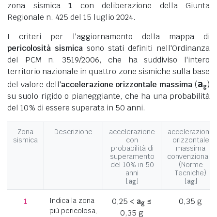
zona sismica
1
con deliberazione della Giunta
Regionale n. 425 del 15 luglio 2024.
I criteri per l'aggiornamento della mappa di
pericolosità sismica
sono stati definiti nell'Ordinanza
del PCM n. 3519/2006, che ha suddiviso l'intero
territorio nazionale in quattro zone sismiche sulla base
a
del valore dell'
accelerazione orizzontale massima
(
)
g
su suolo rigido o pianeggiante, che ha una probabilità
del 10% di essere superata in 50 anni.
Zona
Descrizione
accelerazione
accelerazione
sismica
con
orizzontale
probabilità di
massima
superamento
convenzionale
del 10% in 50
(Norme
anni
Tecniche)
[
a
]
[
a
]
g
g
1
Indica la zona
0,25 <
a
≤
0,35 g
g
più pericolosa,
0,35 g