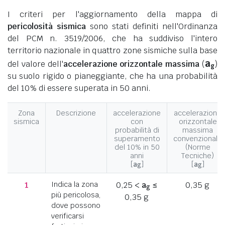
I criteri per l'aggiornamento della mappa di
pericolosità sismica
sono stati definiti nell'Ordinanza
del PCM n. 3519/2006, che ha suddiviso l'intero
territorio nazionale in quattro zone sismiche sulla base
a
del valore dell'
accelerazione orizzontale massima
(
)
g
su suolo rigido o pianeggiante, che ha una probabilità
del 10% di essere superata in 50 anni.
Zona
Descrizione
accelerazione
accelerazione
sismica
con
orizzontale
probabilità di
massima
superamento
convenzionale
del 10% in 50
(Norme
anni
Tecniche)
[
a
]
[
a
]
g
g
1
Indica la zona
0,25 <
a
≤
0,35 g
g
più pericolosa,
0,35 g
dove possono
verificarsi