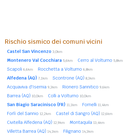
Rischio sismico dei comuni vicini
Castel San Vincenzo
3,0km
Montenero Val Cocchiara
Cerro al Volturno
5,6km
5,8km
Scapoli
Rocchetta a Volturno
6,6km
6,8km
Alfedena (AQ)
Scontrone (AQ)
7,1km
8,3km
Acquaviva d'Isernia
Rionero Sannitico
9,3km
9,6km
Barrea (AQ)
Colli a Volturno
10,0km
10,0km
San Biagio Saracinisco (FR)
Fornelli
11,1km
11,4km
Forlì del Sannio
Castel di Sangro (AQ)
12,2km
12,6km
Civitella Alfedena (AQ)
Montaquila
12,9km
13,4km
Villetta Barrea (AQ)
Filignano
14,1km
14,3km