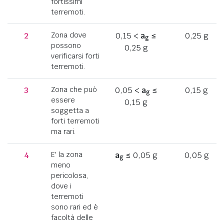
fortissimi
terremoti.
2
Zona dove
0,15 <
a
≤
0,25 g
g
possono
0,25 g
verificarsi forti
terremoti.
3
Zona che può
0,05 <
a
≤
0,15 g
g
essere
0,15 g
soggetta a
forti terremoti
ma rari.
4
E' la zona
a
≤ 0,05 g
0,05 g
g
meno
pericolosa,
dove i
terremoti
sono rari ed è
facoltà delle