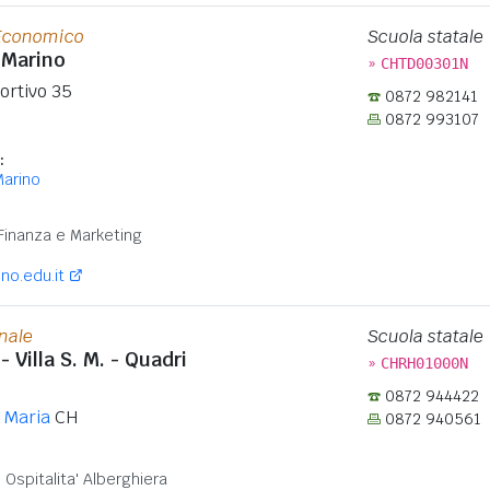
 Economico
Scuola statale
i Marino
»
CHTD00301N
ortivo 35
0872 982141
0872 993107
:
Marino
:
Finanza e Marketing
no.edu.it
onale
Scuola statale
 - Villa S. M. - Quadri
»
CHRH01000N
0872 944422
a Maria
CH
0872 940561
:
Ospitalita' Alberghiera