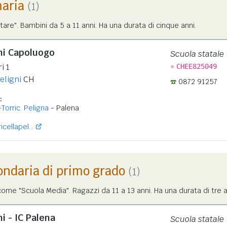
maria
(1)
tare". Bambini da 5 a 11 anni. Ha una durata di cinque anni.
ni Capoluogo
Scuola statale
»
i 1
CHEE825049
eligni
CH
0872 91257
:
Torric. Peligna
- Palena
cellapel...
ondaria di primo grado
(1)
me "Scuola Media". Ragazzi da 11 a 13 anni. Ha una durata di tre a
i - IC Palena
Scuola statale