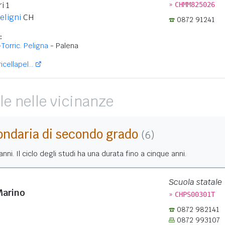
»
i 1
CHMM825026
eligni
CH
0872 91241
:
Torric. Peligna
- Palena
cellapel...
le nelle vicinanze
ondaria di secondo grado
(6)
nni. Il ciclo degli studi ha una durata fino a cinque anni.
Scuola statale
 Marino
»
CHPS00301T
0872 982141
0872 993107