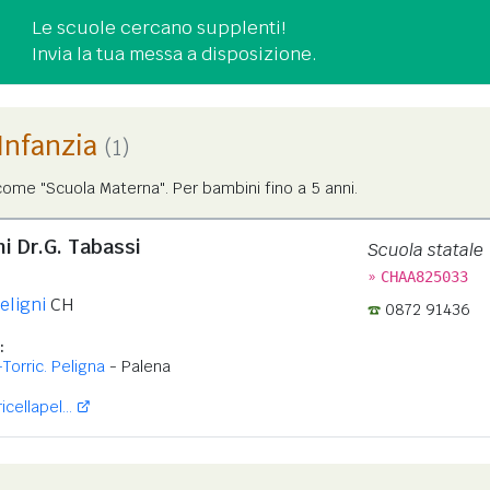
Le scuole cercano supplenti!
Invia la tua messa a disposizione.
'Infanzia
(1)
ome "Scuola Materna". Per bambini fino a 5 anni.
i Dr.G. Tabassi
Scuola statale
»
CHAA825033
eligni
CH
0872 91436
:
Torric. Peligna
- Palena
cellapel...