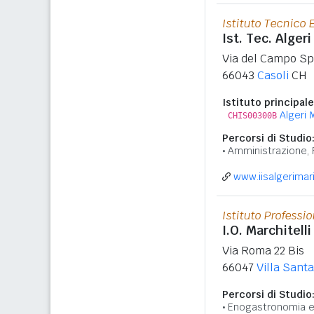
Istituto Tecnico
Ist. Tec. Alger
Via del Campo Sp
66043
Casoli
CH
Istituto principale
Algeri 
CHIS00300B
Percorsi di Studio
Amministrazione, 
www.iisalgerimari
Istituto Professi
I.O. Marchitelli
Via Roma 22 Bis
66047
Villa Sant
Percorsi di Studio
Enogastronomia e 