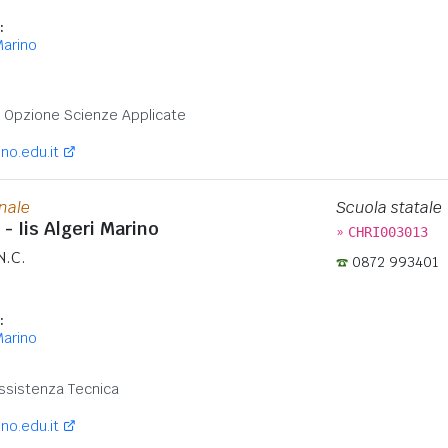
:
Marino
:
 - Opzione Scienze Applicate
no.edu.it
onale
Scuola statale
i - Iis Algeri Marino
»
CHRI003013
N.C.
0872 993401
:
Marino
:
ssistenza Tecnica
no.edu.it