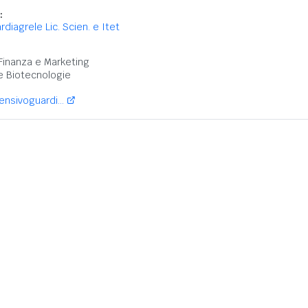
:
ardiagrele Lic. Scien. e Itet
:
Finanza e Marketing
 e Biotecnologie
sivoguardi...