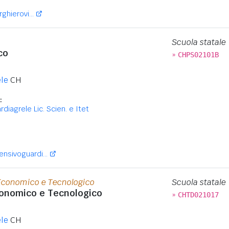
ghierovi...
Scuola statale
co
»
CHPS02101B
le
CH
:
ardiagrele Lic. Scien. e Itet
:
sivoguardi...
 Economico e Tecnologico
Scuola statale
conomico e Tecnologico
»
CHTD021017
le
CH