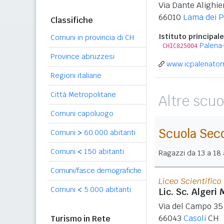
Via Dante Alighier
66010
Lama dei P
Classifiche
Istituto principale
Comuni in provincia di CH
Palena-
CHIC825004
Province abruzzesi
www.icpalenatorri
Regioni italiane
Città Metropolitane
Altre scuo
Comuni capoluogo
Scuola Sec
Comuni
>
60.000 abitanti
Comuni
<
150 abitanti
Ragazzi da 13 a 18 a
Comuni/fasce demografiche
Liceo Scientifico
Comuni
<
5.000 abitanti
Lic. Sc. Algeri
Via del Campo 35
66043
Casoli
CH
Turismo in Rete