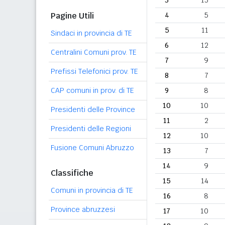
3
13
Pagine Utili
4
5
5
11
Sindaci in provincia di TE
6
12
Centralini Comuni prov. TE
7
9
Prefissi Telefonici prov. TE
8
7
CAP comuni in prov. di TE
9
8
10
10
Presidenti delle Province
11
2
Presidenti delle Regioni
12
10
Fusione Comuni Abruzzo
13
7
14
9
Classifiche
15
14
Comuni in provincia di TE
16
8
Province abruzzesi
17
10