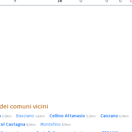
9
18
0
0
0
 dei comuni vicini
a
Basciano
Cellino Attanasio
Canzano
2,0km
4,6km
5,3km
6,0km
tel Castagna
Montefino
8,5km
8,9km