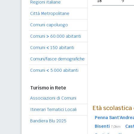
18
9
Regioni italiane
Città Metropolitane
Comuni capoluogo
Comuni
>
60.000 abitanti
Comuni
<
150 abitanti
Comuni/fasce demografiche
Comuni
<
5.000 abitanti
Turismo in Rete
Associazioni di Comuni
Età scolastica
Itinerari Tematici Locali
Penna Sant'Andre
Bandiera Blu 2025
Bisenti
Cas
7,0km