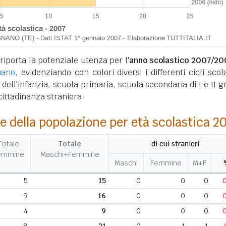
 riporta la potenziale utenza per l'
anno scolastico 2007/20
nano
, evidenziando con colori diversi i differenti cicli scola
 dell'infanzia, scuola primaria, scuola secondaria di I e II g
 cittadinanza straniera.
e della popolazione per età scolastica 2
Totale
Totale
di cui stranieri
emmine
Maschi+Femmine
Maschi
Femmine
M+F
5
15
0
0
0
9
16
0
0
0
4
9
0
0
0