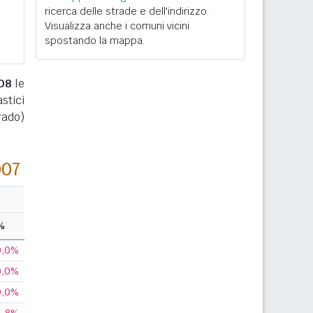
ricerca delle strade e dell'indirizzo.
Visualizza anche i comuni vicini
spostando la mappa.
08
le
stici
rado)
007
%
0,0%
0,0%
0,0%