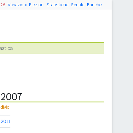
026
Variazioni
Elezioni
Statistiche
Scuole
Banche
astica
a 2007
ividi
2011
2012
2013
2014
2015
2016
2