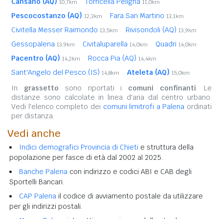
Cansano (AQ)
Torricella Peligna
10,7km
11,0km
Pescocostanzo (AQ)
Fara San Martino
12,3km
13,1km
Civitella Messer Raimondo
Rivisondoli (AQ)
13,5km
13,9km
Gessopalena
Civitaluparella
Quadri
13,9km
14,0km
14,0km
Pacentro (AQ)
Rocca Pia (AQ)
14,2km
14,4km
Sant'Angelo del Pesco (IS)
Ateleta (AQ)
14,8km
15,0km
In
grassetto
sono riportati i
comuni confinanti
. Le
distanze sono calcolate in linea d'aria dal centro urbano.
Vedi l'elenco completo dei
comuni limitrofi a Palena
ordinati
per distanza.
Vedi anche
Indici demografici Provincia di Chieti
e struttura della
popolazione per fasce di età dal 2002 al 2025.
Banche Palena
con indirizzo e codici ABI e CAB degli
Sportelli Bancari.
CAP Palena
il codice di avviamento postale da utilizzare
per gli indirizzi postali.