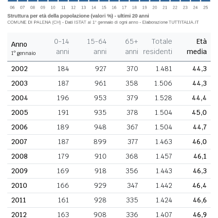
0-14
15-64
65+
Totale
Età
Anno
anni
anni
anni
residenti
media
1° gennaio
2002
184
927
370
1.481
44,3
2003
187
961
358
1.506
44,3
2004
196
953
379
1.528
44,4
2005
191
935
378
1.504
45,0
2006
189
948
367
1.504
44,7
2007
187
899
377
1.463
46,0
2008
179
910
368
1.457
46,1
2009
169
918
356
1.443
46,3
2010
166
929
347
1.442
46,4
2011
161
928
335
1.424
46,6
2012
163
908
336
1.407
46,9