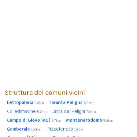
Struttura dei comuni vicini
Lettopalena
Taranta Peligna
2,8km
5,0km
Colledimacine
Lama dei Peligni
5,7km
7,6km
Campo di Giove (AQ)
Montenerodomo
8,7km
9,6km
Gamberale
Pizzoferrato
10,3km
10,6km