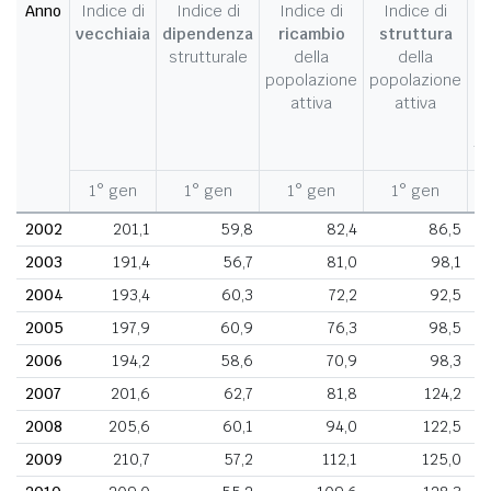
Anno
Indice di
Indice di
Indice di
Indice di
I
vecchiaia
dipendenza
ricambio
struttura
strutturale
della
della
c
popolazione
popolazione
d
attiva
attiva
d
fe
1° gen
1° gen
1° gen
1° gen
1
2002
201,1
59,8
82,4
86,5
2003
191,4
56,7
81,0
98,1
2004
193,4
60,3
72,2
92,5
2005
197,9
60,9
76,3
98,5
2006
194,2
58,6
70,9
98,3
2007
201,6
62,7
81,8
124,2
2008
205,6
60,1
94,0
122,5
2009
210,7
57,2
112,1
125,0