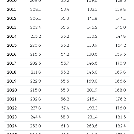
2010
209,0
55,2
109,6
128,3
2011
208,1
53,4
133,3
139,8
2012
206,1
55,0
141,8
144,1
2013
202,4
55,6
146,2
146,0
2014
215,2
55,2
130,2
147,8
2015
220,6
55,2
133,9
154,2
2016
215,5
54,2
130,6
159,5
2017
202,5
55,7
146,6
170,9
2018
211,8
55,2
145,0
169,8
2019
222,9
55,6
169,0
166,6
2020
215,0
55,9
201,9
168,0
2021
232,8
56,2
215,4
176,2
2022
237,8
57,4
193,3
176,0
2023
244,4
58,9
231,4
181,5
2024
253,0
61,8
263,6
182,4