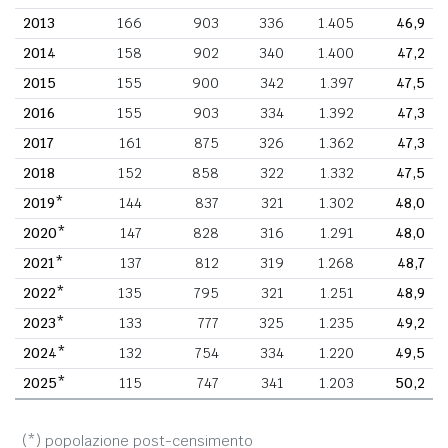
2013
166
903
336
1.405
46,9
2014
158
902
340
1.400
47,2
2015
155
900
342
1.397
47,5
2016
155
903
334
1.392
47,3
2017
161
875
326
1.362
47,3
2018
152
858
322
1.332
47,5
2019*
144
837
321
1.302
48,0
2020*
147
828
316
1.291
48,0
2021*
137
812
319
1.268
48,7
2022*
135
795
321
1.251
48,9
2023*
133
777
325
1.235
49,2
2024*
132
754
334
1.220
49,5
2025*
115
747
341
1.203
50,2
(*) popolazione post-censimento