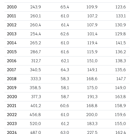
2010
243,9
65,4
109,9
123,6
2011
260,1
61,0
107,2
133,1
2012
260,4
61,4
107,9
130,9
2013
254,4
62,6
101,4
129,8
2014
265,2
61,0
119,4
141,5
2015
286,7
61,6
115,9
136,2
2016
312,7
62,1
151,0
138,3
2017
340,5
64,3
149,1
135,6
2018
333,3
58,3
168,6
147,7
2019
358,5
58,1
175,0
149,0
2020
377,3
58,7
191,3
163,8
2021
401,2
60,6
168,8
158,9
2022
456,8
61,0
200,0
159,6
2023
520,0
61,2
183,3
155,0
2024
487,0
63,0
227,5
162,4