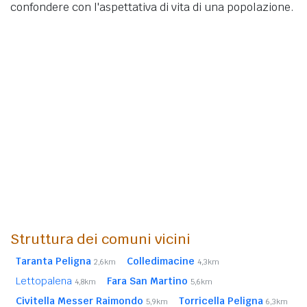
confondere con l'aspettativa di vita di una popolazione.
Struttura dei comuni vicini
Taranta Peligna
Colledimacine
2,6km
4,3km
Lettopalena
Fara San Martino
4,8km
5,6km
Civitella Messer Raimondo
Torricella Peligna
5,9km
6,3km