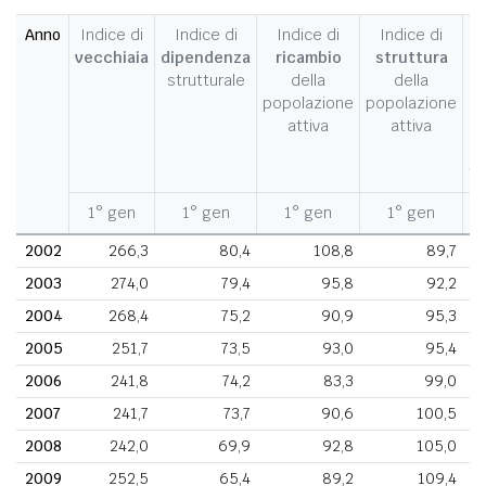
Anno
Indice di
Indice di
Indice di
Indice di
I
vecchiaia
dipendenza
ricambio
struttura
strutturale
della
della
c
popolazione
popolazione
d
attiva
attiva
d
fe
1° gen
1° gen
1° gen
1° gen
1
2002
266,3
80,4
108,8
89,7
2003
274,0
79,4
95,8
92,2
2004
268,4
75,2
90,9
95,3
2005
251,7
73,5
93,0
95,4
2006
241,8
74,2
83,3
99,0
2007
241,7
73,7
90,6
100,5
2008
242,0
69,9
92,8
105,0
2009
252,5
65,4
89,2
109,4