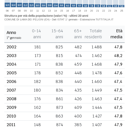
0-14
15-64
65+
Totale
Età
Anno
anni
anni
anni
residenti
media
1° gennaio
2002
181
825
482
1.488
47,8
2003
173
815
474
1.462
48,2
2004
171
838
459
1.468
47,9
2005
178
852
448
1.478
47,6
2006
182
838
440
1.460
47,4
2007
180
834
435
1.449
47,5
2008
176
861
426
1.463
47,4
2009
162
873
409
1.444
47,5
2010
164
863
400
1.427
47,8
2011
148
874
385
1.407
47,9