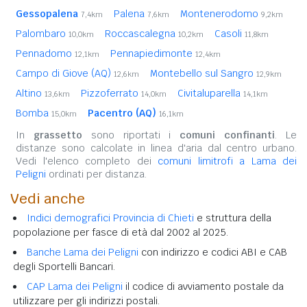
Gessopalena
Palena
Montenerodomo
7,4km
7,6km
9,2km
Palombaro
Roccascalegna
Casoli
10,0km
10,2km
11,8km
Pennadomo
Pennapiedimonte
12,1km
12,4km
Campo di Giove (AQ)
Montebello sul Sangro
12,6km
12,9km
Altino
Pizzoferrato
Civitaluparella
13,6km
14,0km
14,1km
Bomba
Pacentro (AQ)
15,0km
16,1km
In
grassetto
sono riportati i
comuni confinanti
. Le
distanze sono calcolate in linea d'aria dal centro urbano.
Vedi l'elenco completo dei
comuni limitrofi a Lama dei
Peligni
ordinati per distanza.
Vedi anche
Indici demografici Provincia di Chieti
e struttura della
popolazione per fasce di età dal 2002 al 2025.
Banche Lama dei Peligni
con indirizzo e codici ABI e CAB
degli Sportelli Bancari.
CAP Lama dei Peligni
il codice di avviamento postale da
utilizzare per gli indirizzi postali.