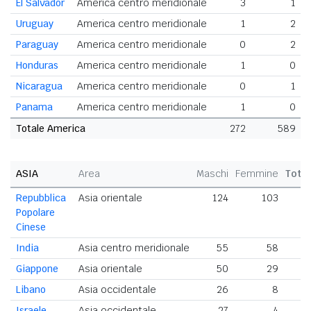
El Salvador
America centro meridionale
3
1
Uruguay
America centro meridionale
1
2
Paraguay
America centro meridionale
0
2
Honduras
America centro meridionale
1
0
Nicaragua
America centro meridionale
0
1
Panama
America centro meridionale
1
0
Totale America
272
589
ASIA
Area
Maschi
Femmine
Tota
Repubblica
Asia orientale
124
103
2
Popolare
Cinese
India
Asia centro meridionale
55
58
1
Giappone
Asia orientale
50
29
Libano
Asia occidentale
26
8
Israele
Asia occidentale
27
4