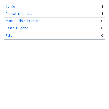
Tufillo
1
Pietraferrazzana
1
Montebello sul Sangro
0
Castelguidone
0
Fallo
0