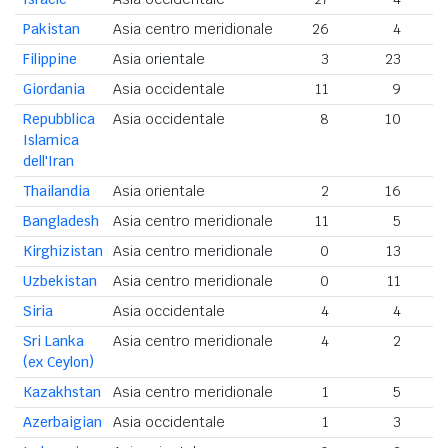
Pakistan
Asia centro meridionale
26
4
3
Filippine
Asia orientale
3
23
2
Giordania
Asia occidentale
11
9
2
Repubblica
Asia occidentale
8
10
Islamica
dell'Iran
Thailandia
Asia orientale
2
16
Bangladesh
Asia centro meridionale
11
5
Kirghizistan
Asia centro meridionale
0
13
Uzbekistan
Asia centro meridionale
0
11
Siria
Asia occidentale
4
4
Sri Lanka
Asia centro meridionale
4
2
(ex Ceylon)
Kazakhstan
Asia centro meridionale
1
5
Azerbaigian
Asia occidentale
1
3