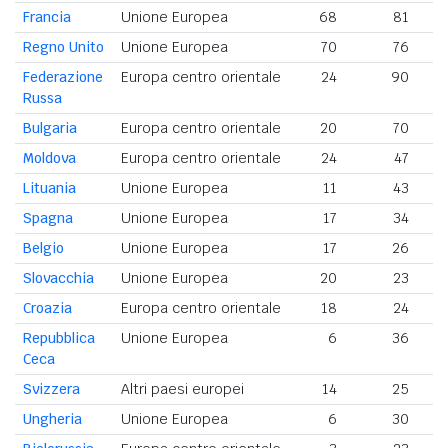
Francia
Unione Europea
68
81
Regno Unito
Unione Europea
70
76
Federazione
Europa centro orientale
24
90
Russa
Bulgaria
Europa centro orientale
20
70
Moldova
Europa centro orientale
24
47
Lituania
Unione Europea
11
43
Spagna
Unione Europea
17
34
Belgio
Unione Europea
17
26
Slovacchia
Unione Europea
20
23
Croazia
Europa centro orientale
18
24
Repubblica
Unione Europea
6
36
Ceca
Svizzera
Altri paesi europei
14
25
Ungheria
Unione Europea
6
30