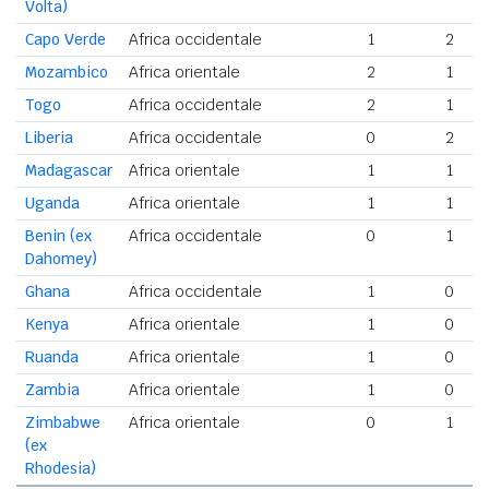
Volta)
Capo Verde
Africa occidentale
1
2
Mozambico
Africa orientale
2
1
Togo
Africa occidentale
2
1
Liberia
Africa occidentale
0
2
Madagascar
Africa orientale
1
1
Uganda
Africa orientale
1
1
Benin (ex
Africa occidentale
0
1
Dahomey)
Ghana
Africa occidentale
1
0
Kenya
Africa orientale
1
0
Ruanda
Africa orientale
1
0
Zambia
Africa orientale
1
0
Zimbabwe
Africa orientale
0
1
(ex
Rhodesia)