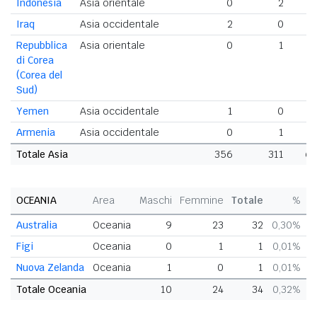
Indonesia
Asia orientale
0
2
Iraq
Asia occidentale
2
0
Repubblica
Asia orientale
0
1
di Corea
(Corea del
Sud)
Yemen
Asia occidentale
1
0
Armenia
Asia occidentale
0
1
Totale Asia
356
311
66
OCEANIA
Area
Maschi
Femmine
Totale
%
Australia
Oceania
9
23
32
0,30%
Figi
Oceania
0
1
1
0,01%
Nuova Zelanda
Oceania
1
0
1
0,01%
Totale Oceania
10
24
34
0,32%