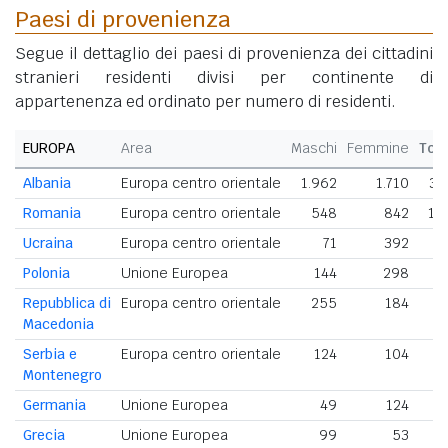
Paesi di provenienza
Segue il dettaglio dei paesi di provenienza dei cittadini
stranieri residenti divisi per continente di
appartenenza ed ordinato per numero di residenti.
EUROPA
Area
Maschi
Femmine
Tot
Albania
Europa centro orientale
1.962
1.710
3.
Romania
Europa centro orientale
548
842
1.
Ucraina
Europa centro orientale
71
392
4
Polonia
Unione Europea
144
298
Repubblica di
Europa centro orientale
255
184
4
Macedonia
Serbia e
Europa centro orientale
124
104
2
Montenegro
Germania
Unione Europea
49
124
Grecia
Unione Europea
99
53