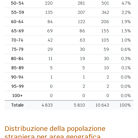
50-54
220
281
501
4,7%
55-59
135
207
342
3,2%
60-64
84
122
206
1,9%
65-69
69
86
155
1,5%
70-74
42
63
105
1,0%
75-79
29
30
59
0,6%
80-84
11
19
30
0,3%
85-89
5
5
10
0,1%
90-94
1
1
2
0,0%
95-99
0
2
2
0,0%
100+
0
0
0
0,0%
Totale
4.833
5.810
10.643
100%
Distribuzione della popolazione
straniera per area geografica