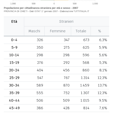
Età
Stranieri
Maschi
Femmine
Totale
%
0-4
326
347
673
6,3%
5-9
350
275
625
5,9%
10-14
298
298
596
5,6%
15-19
276
292
568
5,3%
20-24
404
456
860
8,1%
25-29
547
767
1.314
12,3%
30-34
589
870
1.459
13,7%
35-39
555
752
1.307
12,3%
40-44
506
509
1.015
9,5%
45-49
386
428
814
7,6%