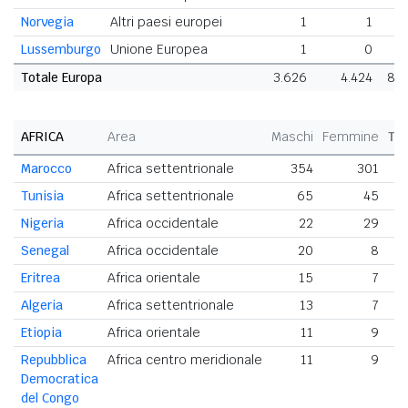
Norvegia
Altri paesi europei
1
1
Lussemburgo
Unione Europea
1
0
Totale Europa
3.626
4.424
8.
AFRICA
Area
Maschi
Femmine
To
Marocco
Africa settentrionale
354
301
Tunisia
Africa settentrionale
65
45
Nigeria
Africa occidentale
22
29
Senegal
Africa occidentale
20
8
Eritrea
Africa orientale
15
7
Algeria
Africa settentrionale
13
7
Etiopia
Africa orientale
11
9
Repubblica
Africa centro meridionale
11
9
Democratica
del Congo