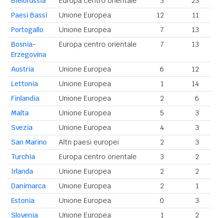
Bielorussia
Europa centro orientale
3
23
Paesi Bassi
Unione Europea
12
11
Portogallo
Unione Europea
7
13
Bosnia-
Europa centro orientale
7
13
Erzegovina
Austria
Unione Europea
6
12
Lettonia
Unione Europea
1
14
Finlandia
Unione Europea
2
6
Malta
Unione Europea
5
3
Svezia
Unione Europea
4
3
San Marino
Altri paesi europei
2
3
Turchia
Europa centro orientale
3
2
Irlanda
Unione Europea
2
2
Danimarca
Unione Europea
2
1
Estonia
Unione Europea
0
3
Slovenia
Unione Europea
1
2