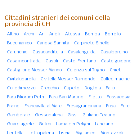
Cittadini stranieri dei comuni della
provincia di CH
Altino
Archi
Ari
Arielli
Atessa
Bomba
Borrello
Bucchianico
Canosa Sannita
Carpineto Sinello
Carunchio
Casacanditella
Casalanguida
Casalbordino
Casalincontrada
Casoli
Castel Frentano
Castelguidone
Castiglione Messer Marino
Celenza sul Trigno
Chieti
Civitaluparella
Civitella Messer Raimondo
Colledimacine
Colledimezzo
Crecchio
Cupello
Dogliola
Fallo
Fara Filiorum Petri
Fara San Martino
Filetto
Fossacesia
Fraine
Francavilla al Mare
Fresagrandinaria
Frisa
Furci
Gamberale
Gessopalena
Gissi
Giuliano Teatino
Guardiagrele
Guilmi
Lama dei Peligni
Lanciano
Lentella
Lettopalena
Liscia
Miglianico
Montazzoli