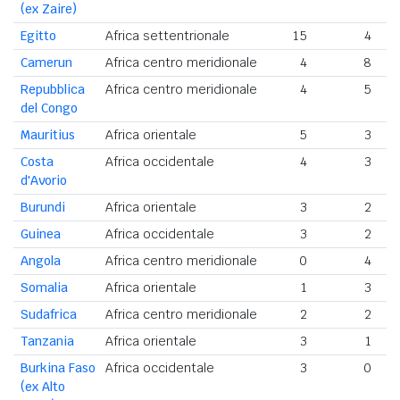
(ex Zaire)
Egitto
Africa settentrionale
15
4
Camerun
Africa centro meridionale
4
8
Repubblica
Africa centro meridionale
4
5
del Congo
Mauritius
Africa orientale
5
3
Costa
Africa occidentale
4
3
d'Avorio
Burundi
Africa orientale
3
2
Guinea
Africa occidentale
3
2
Angola
Africa centro meridionale
0
4
Somalia
Africa orientale
1
3
Sudafrica
Africa centro meridionale
2
2
Tanzania
Africa orientale
3
1
Burkina Faso
Africa occidentale
3
0
(ex Alto