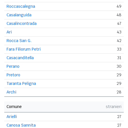
Roccascalegna
49
Casalanguida
48
Casalincontrada
47
Ari
43
Rocca San G.
42
Fara Filiorum Petri
33
Casacanditella
31
Perano
30
Pretoro
29
Taranta Peligna
29
Archi
28
Comune
stranieri
Arielli
27
Canosa Sannita
27