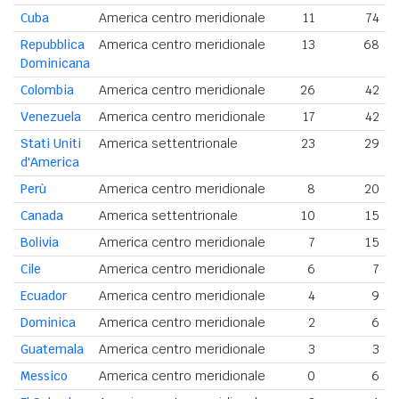
Cuba
America centro meridionale
11
74
Repubblica
America centro meridionale
13
68
Dominicana
Colombia
America centro meridionale
26
42
Venezuela
America centro meridionale
17
42
Stati Uniti
America settentrionale
23
29
d'America
Perù
America centro meridionale
8
20
Canada
America settentrionale
10
15
Bolivia
America centro meridionale
7
15
Cile
America centro meridionale
6
7
Ecuador
America centro meridionale
4
9
Dominica
America centro meridionale
2
6
Guatemala
America centro meridionale
3
3
Messico
America centro meridionale
0
6