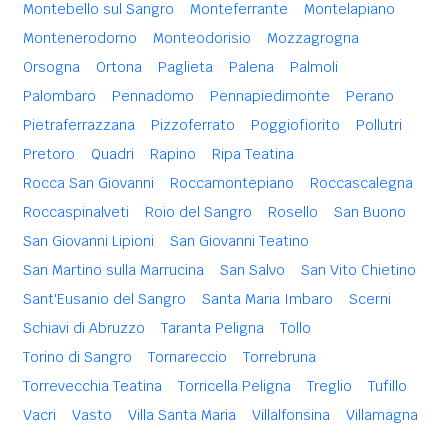
Montebello sul Sangro
Monteferrante
Montelapiano
Montenerodomo
Monteodorisio
Mozzagrogna
Orsogna
Ortona
Paglieta
Palena
Palmoli
Palombaro
Pennadomo
Pennapiedimonte
Perano
Pietraferrazzana
Pizzoferrato
Poggiofiorito
Pollutri
Pretoro
Quadri
Rapino
Ripa Teatina
Rocca San Giovanni
Roccamontepiano
Roccascalegna
Roccaspinalveti
Roio del Sangro
Rosello
San Buono
San Giovanni Lipioni
San Giovanni Teatino
San Martino sulla Marrucina
San Salvo
San Vito Chietino
Sant'Eusanio del Sangro
Santa Maria Imbaro
Scerni
Schiavi di Abruzzo
Taranta Peligna
Tollo
Torino di Sangro
Tornareccio
Torrebruna
Torrevecchia Teatina
Torricella Peligna
Treglio
Tufillo
Vacri
Vasto
Villa Santa Maria
Villalfonsina
Villamagna