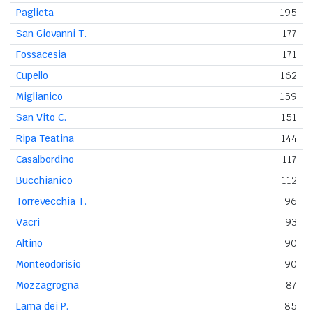
Paglieta
195
San Giovanni T.
177
Fossacesia
171
Cupello
162
Miglianico
159
San Vito C.
151
Ripa Teatina
144
Casalbordino
117
Bucchianico
112
Torrevecchia T.
96
Vacri
93
Altino
90
Monteodorisio
90
Mozzagrogna
87
Lama dei P.
85