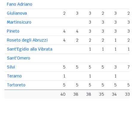
Fano Adriano
Giulianova
2
3
3
2
3
2
Martinsicuro
3
3
3
3
Pineto
4
4
3
3
3
3
Roseto degli Abruzzi
4
2
2
2
1
2
Sant'Egidio alla Vibrata
1
1
1
1
Sant'Omero
Silvi
5
5
5
5
3
7
Teramo
1
1
1
Tortoreto
5
5
5
5
5
5
40
38
38
35
34
33