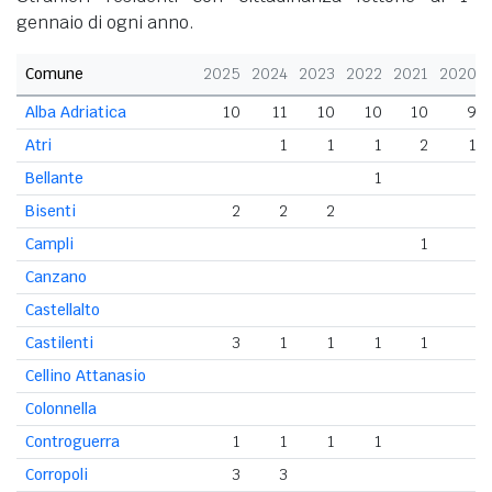
gennaio di ogni anno.
Comune
2025
2024
2023
2022
2021
2020
Alba Adriatica
10
11
10
10
10
9
Atri
1
1
1
2
1
Bellante
1
Bisenti
2
2
2
Campli
1
Canzano
Castellalto
Castilenti
3
1
1
1
1
Cellino Attanasio
Colonnella
Controguerra
1
1
1
1
Corropoli
3
3