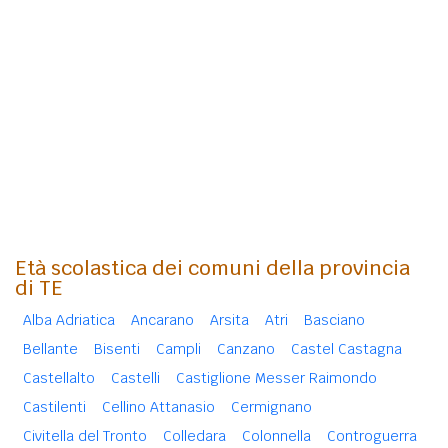
Età scolastica dei comuni della provincia
di TE
Alba Adriatica
Ancarano
Arsita
Atri
Basciano
Bellante
Bisenti
Campli
Canzano
Castel Castagna
Castellalto
Castelli
Castiglione Messer Raimondo
Castilenti
Cellino Attanasio
Cermignano
Civitella del Tronto
Colledara
Colonnella
Controguerra