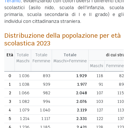
Teramo
, evidenziando con colori diversi i differenti cicli
scolastici (asilo nido, scuola dell'infanzia, scuola
primaria, scuola secondaria di I e II grado) e gli
individui con cittadinanza straniera.
Distribuzione della popolazione per età
scolastica 2023
Età
Totale
Totale
Totale
di cui stran
Maschi
Femmine
Maschi+Femmine
Maschi
Femmine
0
1.036
893
1.929
118
82
1
1.038
939
1.977
91
89
2
1.066
982
2.048
107
115
3
1.082
994
2.076
103
110
4
1.079
1.040
2.119
127
113
5
1.214
1.117
2.331
122
137
6
1.236
1.185
2.421
128
123