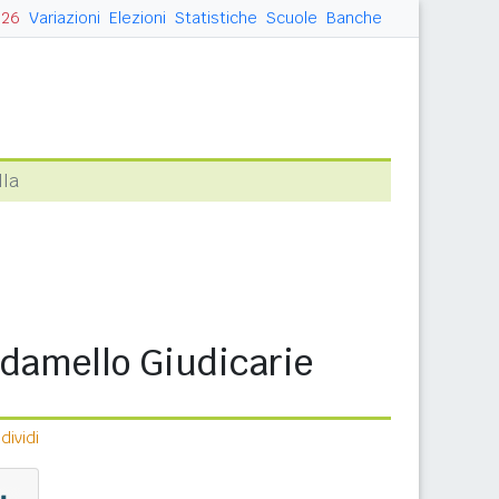
026
Variazioni
Elezioni
Statistiche
Scuole
Banche
lla
Adamello Giudicarie
ividi