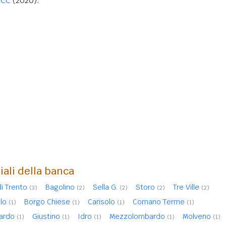
BCC
(2020).
iali della banca
di Trento
Bagolino
Sella G.
Storo
Tre Ville
(3)
(2)
(2)
(2)
(2)
alo
Borgo Chiese
Carisolo
Comano Terme
(1)
(1)
(1)
(1)
ardo
Giustino
Idro
Mezzolombardo
Molveno
(1)
(1)
(1)
(1)
(1)