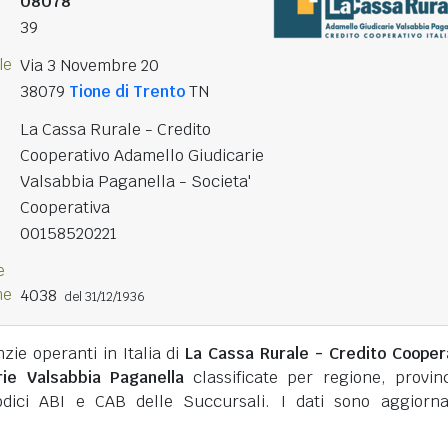
08078
39
le
Via 3 Novembre 20
38079
Tione di Trento
TN
La Cassa Rurale - Credito
Cooperativo Adamello Giudicarie
Valsabbia Paganella - Societa'
Cooperativa
00158520221
e
ne
4038
del 31/12/1936
nzie operanti in Italia di
La Cassa Rurale - Credito Cooper
rie Valsabbia Paganella
classificate per regione, provin
ici ABI e CAB delle Succursali. I dati sono aggiorna