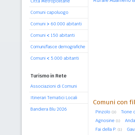
Rurale Adamello 
Città Metropolitane
Comuni capoluogo
Comuni
>
60.000 abitanti
Comuni
<
150 abitanti
Comuni/fasce demografiche
Comuni
<
5.000 abitanti
Turismo in Rete
Associazioni di Comuni
Itinerari Tematici Locali
Comuni con fil
Bandiera Blu 2026
Pinzolo
Tione 
(3)
Agnosine
And
(1)
Fai della P.
Gav
(1)