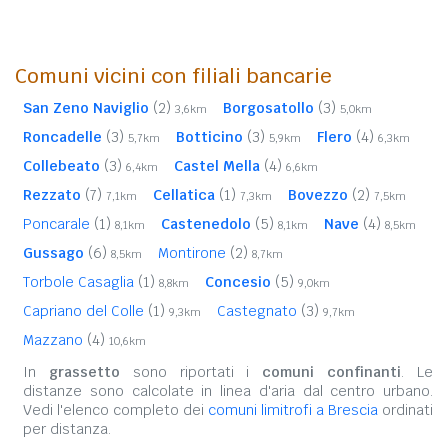
Comuni vicini con filiali bancarie
San Zeno Naviglio
(2)
Borgosatollo
(3)
3,6km
5,0km
Roncadelle
(3)
Botticino
(3)
Flero
(4)
5,7km
5,9km
6,3km
Collebeato
(3)
Castel Mella
(4)
6,4km
6,6km
Rezzato
(7)
Cellatica
(1)
Bovezzo
(2)
7,1km
7,3km
7,5km
Poncarale
(1)
Castenedolo
(5)
Nave
(4)
8,1km
8,1km
8,5km
Gussago
(6)
Montirone
(2)
8,5km
8,7km
Torbole Casaglia
(1)
Concesio
(5)
8,8km
9,0km
Capriano del Colle
(1)
Castegnato
(3)
9,3km
9,7km
Mazzano
(4)
10,6km
In
grassetto
sono riportati i
comuni confinanti
. Le
distanze sono calcolate in linea d'aria dal centro urbano.
Vedi l'elenco completo dei
comuni limitrofi a Brescia
ordinati
per distanza.