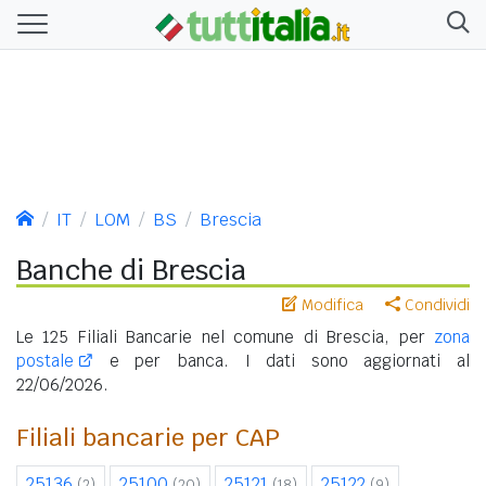
IT
LOM
BS
Brescia
Banche di Brescia
Modifica
Condividi
Le 125 Filiali Bancarie nel comune di Brescia, per
zona
postale
e per banca. I dati sono aggiornati al
22/06/2026.
Filiali bancarie per CAP
25136
25100
25121
25122
(2)
(20)
(18)
(9)