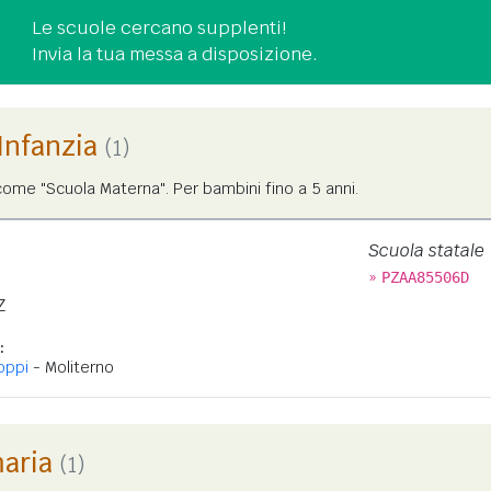
Le scuole cercano supplenti!
Invia la tua messa a disposizione.
'Infanzia
(1)
ome "Scuola Materna". Per bambini fino a 5 anni.
Scuola statale
»
PZAA85506D
Z
:
oppi
- Moliterno
maria
(1)