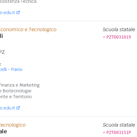
ssistenza Tecnica
o.edu.it
 Economico e Tecnologico
Scuola statale
li
»
PZTD031019
PZ
:
lli - Parisi
:
Finanza e Marketing
 e Biotecnologie
nte e Territorio
o.edu.it
Tecnologico
Scuola statale
ale
»
PZTD03151P