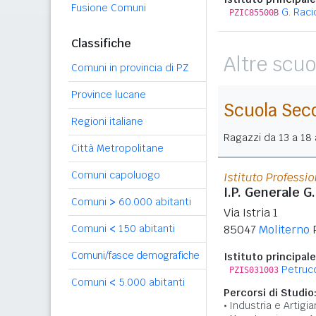
Fusione Comuni
G. Raci
PZIC85500B
Classifiche
Altre scuo
Comuni in provincia di PZ
Province lucane
Scuola Sec
Regioni italiane
Ragazzi da 13 a 18 a
Città Metropolitane
Comuni capoluogo
Istituto Professi
I.P. Generale G.
Comuni
>
60.000 abitanti
Via Istria 1
Comuni
<
150 abitanti
85047
Moliterno
Comuni/fasce demografiche
Istituto principale
Petrucce
PZIS031003
Comuni
<
5.000 abitanti
Percorsi di Studio
Industria e Artigia