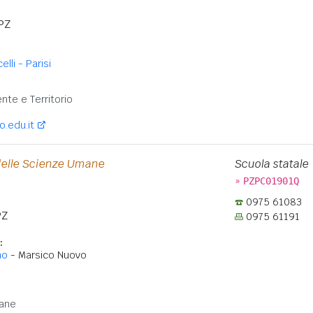
PZ
lli - Parisi
:
nte e Territorio
o.edu.it
 delle Scienze Umane
Scuola statale
»
PZPC01901Q
0975 61083
Z
0975 61191
:
no
- Marsico Nuovo
:
ane