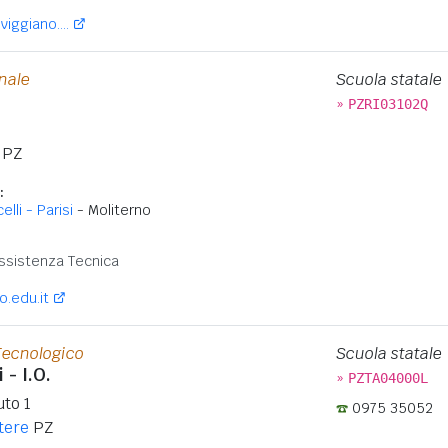
iggiano....
onale
Scuola statale
»
PZRI03102Q
PZ
:
lli - Parisi
- Moliterno
:
ssistenza Tecnica
o.edu.it
Tecnologico
Scuola statale
i - I.O.
»
PZTA04000L
uto 1
0975 35052
tere
PZ