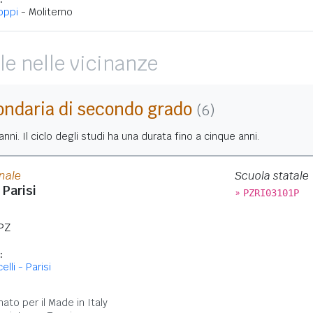
oppi
- Moliterno
le nelle vicinanze
ondaria di secondo grado
(6)
nni. Il ciclo degli studi ha una durata fino a cinque anni.
onale
Scuola statale
 Parisi
»
PZRI03101P
PZ
:
lli - Parisi
:
nato per il Made in Italy