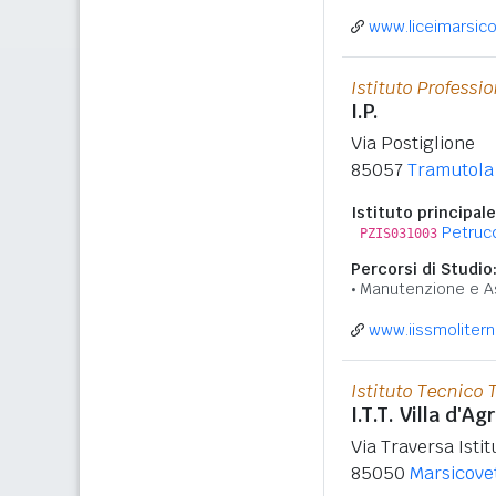
www.liceimarsicov
Istituto Professi
I.P.
Via Postiglione
85057
Tramutola
Istituto principale
Petrucce
PZIS031003
Percorsi di Studio
Manutenzione e A
www.iissmolitern
Istituto Tecnico 
I.T.T. Villa d'Agr
Via Traversa Istit
85050
Marsicove