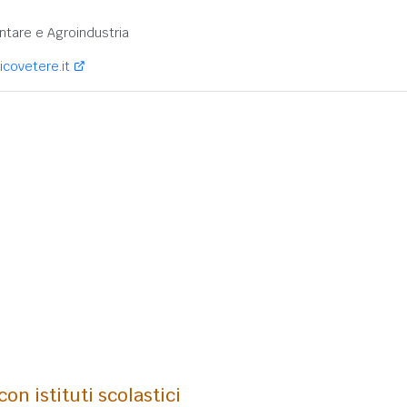
:
ntare e Agroindustria
covetere.it
on istituti scolastici