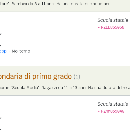
tare". Bambini da 5 a 11 anni. Ha una durata di cinque anni.
Scuola statale
»
PZEE85505N
Z
:
oppi
- Moliterno
ondaria di primo grado
(1)
me "Scuola Media". Ragazzi da 11 a 13 anni. Ha una durata di tre a
Scuola statale
»
PZMM85504G
Z
: