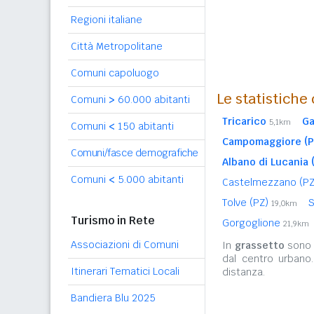
Regioni italiane
Città Metropolitane
Comuni capoluogo
Le statistiche
Comuni
>
60.000 abitanti
Tricarico
Ga
5,1km
Comuni
<
150 abitanti
Campomaggiore (P
Comuni/fasce demografiche
Albano di Lucania 
Comuni
<
5.000 abitanti
Castelmezzano (P
Tolve (PZ)
S
19,0km
Turismo in Rete
Gorgoglione
21,9km
Associazioni di Comuni
In
grassetto
sono r
dal centro urbano
Itinerari Tematici Locali
distanza.
Bandiera Blu 2025