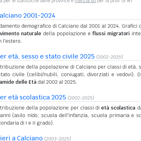
na per le statistiche delle province e
freccia su
per la prov. di MT
alciano 2001-2024
amento demografico di Calciano dal 2001 al 2024. Grafici c
vimento naturale
della popolazione e
flussi migratori
inte
 l'estero.
r età, sesso e stato civile 2025
(2002-2025)
tribuzione della popolazione di Calciano per classi di età, 
tato civile (celibi/nubili, coniugati, divorziati e vedovi). D
ramide delle Età
dal 2002 al 2025.
er età scolastica 2025
(2002-2025)
tribuzione della popolazione per classi di
età scolastica
da
anni (asilo nido, scuola dell'infanzia, scuola primaria e s
ondaria di I e II grado).
ieri a Calciano
(2003-2025)