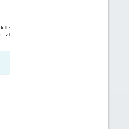
delle
to al