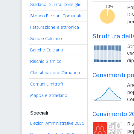
Sindaco, Giunta, Consiglio
Po
Di
Storico Elezioni Comunali
per
Fatturazione elettronica
Struttura dell
Scuole Calciano
St
Banche Calciano
vec
di
Rischio Sismico
Classificazione Climatica
Censimenti po
Comuni Limitrofi
An
po
Mappa e Stradario
Ce
Speciali
Censimento 2
Elezioni Amministrative 2026
Ri
po