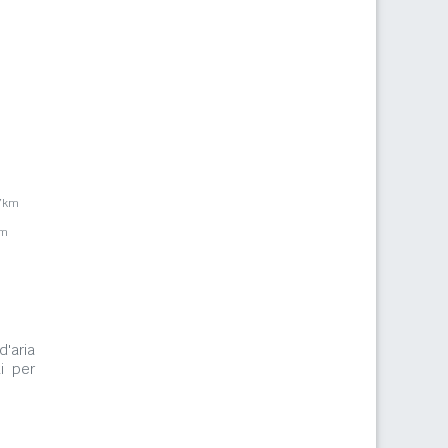
,7km
km
d'aria
i per