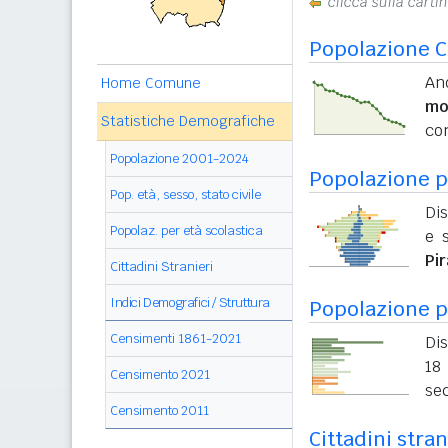
clicca sulla carti
Popolazione C
And
Home Comune
mo
Statistiche Demografiche
con
Popolazione 2001-2024
Popolazione pe
Pop. età, sesso, stato civile
Dis
Popolaz. per età scolastica
e s
Pi
Cittadini Stranieri
Indici Demografici / Struttura
Popolazione p
Censimenti 1861-2021
Dis
18 
Censimento 2021
sec
Censimento 2011
Cittadini stran