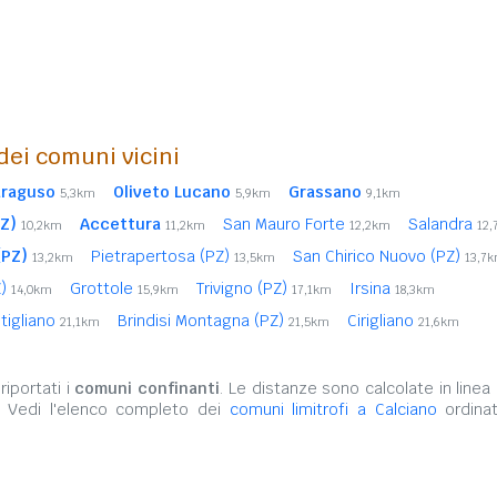
 dei comuni vicini
raguso
Oliveto Lucano
Grassano
5,3km
5,9km
9,1km
Z)
Accettura
San Mauro Forte
Salandra
10,2km
11,2km
12,2km
12
(PZ)
Pietrapertosa (PZ)
San Chirico Nuovo (PZ)
13,2km
13,5km
13,7
Z)
Grottole
Trivigno (PZ)
Irsina
14,0km
15,9km
17,1km
18,3km
tigliano
Brindisi Montagna (PZ)
Cirigliano
21,1km
21,5km
21,6km
iportati i
comuni confinanti
. Le distanze sono calcolate in linea 
. Vedi l'elenco completo dei
comuni limitrofi a Calciano
ordinat