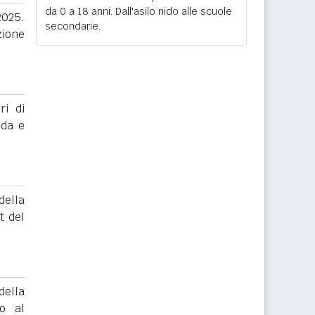
da 0 a 18 anni. Dall'asilo nido alle scuole
2025.
secondarie.
zione
ri di
nda e
ella
t del
ella
to al