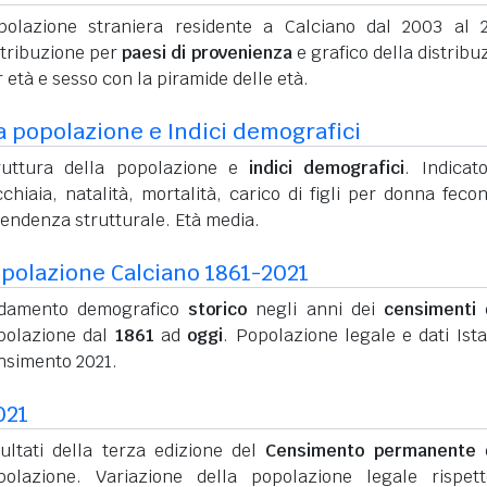
polazione straniera residente a Calciano dal 2003 al 
stribuzione per
paesi di provenienza
e grafico della distribu
 età e sesso con la piramide delle età.
a popolazione e Indici demografici
ruttura della popolazione e
indici demografici
. Indicato
chiaia, natalità, mortalità, carico di figli per donna feco
pendenza strutturale. Età media.
polazione Calciano 1861-2021
damento demografico
storico
negli anni dei
censimenti
d
polazione dal
1861
ad
oggi
. Popolazione legale e dati Ista
nsimento 2021.
021
sultati della terza edizione del
Censimento permanente
d
polazione. Variazione della popolazione legale rispet