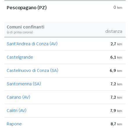
Pescopagano (PZ)
0
km
Comuni confinanti
distanza
(o di prima corona)
Sant'Andrea di Conza (AV)
2,7
km
Castelgrande
6,1
km
Castelnuovo di Conza (SA)
6,9
km
Santomenna (SA)
7,2
km
Cairano (AV)
7,2
km
Calitri (AV)
7,9
km
Rapone
8,7
km