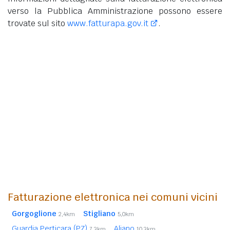
verso la Pubblica Amministrazione possono essere
trovate sul sito
www.fatturapa.gov.it
.
Fatturazione elettronica nei comuni vicini
Gorgoglione
Stigliano
2,4km
5,0km
Guardia Perticara (PZ)
Aliano
7,3km
10,3km