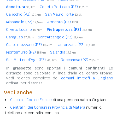
Accettura
Corleto Perticara (PZ)
10,8km
11,2km
Gallicchio (PZ)
San Mauro Forte
12,1km
12,1km
Missanello (PZ)
Armento (PZ)
12,5km
13,3km
Oliveto Lucano
Pietrapertosa (PZ)
15,7km
16,6km
Garaguso
Sant'Arcangelo (PZ)
17,7km
18,4km
Castelmezzano (PZ)
Laurenzana (PZ)
18,4km
18,6km
Montemurro (PZ)
Salandra
18,8km
19,3km
San Martino d'Agri (PZ)
Roccanova (PZ)
20,0km
20,5km
In
grassetto
sono riportati i
comuni confinanti
. Le
distanze sono calcolate in linea d'aria dal centro urbano.
Vedi l'elenco completo dei
comuni limitrofi a Cirigliano
ordinati per distanza.
Vedi anche
Calcola il Codice Fiscale
di una persona nata a Cirigliano.
Centralini dei Comuni in Provincia di Matera
numeri di
telefono dei centralini comunali.