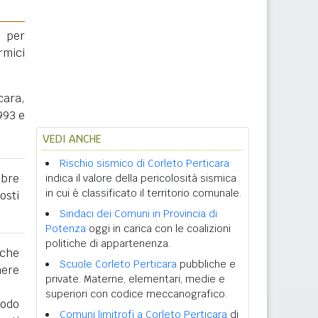
 per
rmici
cara,
993 e
VEDI ANCHE
Rischio sismico di Corleto Perticara
obre
indica il valore della pericolosità sismica
in cui è classificato il territorio comunale.
osti
Sindaci dei Comuni in Provincia di
Potenza
oggi in carica con le coalizioni
politiche di appartenenza.
 che
Scuole Corleto Perticara
pubbliche e
nere
private. Materne, elementari, medie e
superiori con codice meccanografico.
iodo
Comuni limitrofi a Corleto Perticara
di