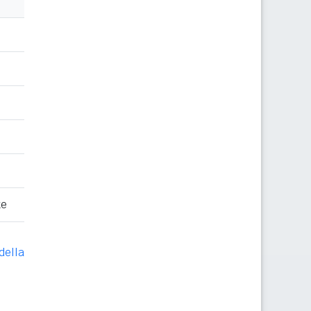
te
della