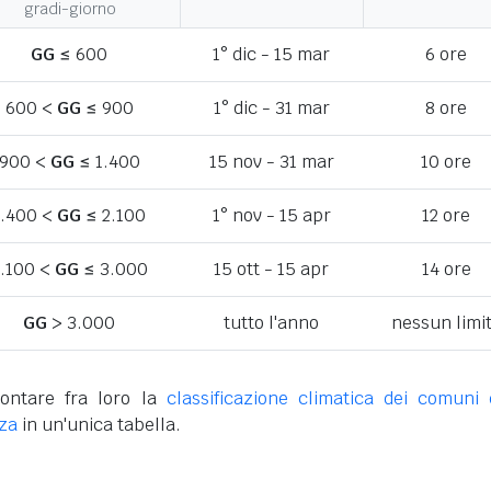
gradi-giorno
GG
≤ 600
1° dic - 15 mar
6 ore
600 <
GG
≤ 900
1° dic - 31 mar
8 ore
900 <
GG
≤ 1.400
15 nov - 31 mar
10 ore
1.400 <
GG
≤ 2.100
1° nov - 15 apr
12 ore
.100 <
GG
≤ 3.000
15 ott - 15 apr
14 ore
GG
> 3.000
tutto l'anno
nessun limi
ontare fra loro la
classificazione climatica dei comuni 
nza
in un'unica tabella.