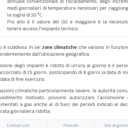
annuale convenzionale di riscaldamento, degli increm
medi giornalieri di temperatura necessari per raggiun
la soglia di 20 °C.
Più alto è il valore del GG e maggiore è la necessit
tenere acceso l'impianto termico.
ano è suddiviso in sei
zone climatiche
che variano in funzion
pendentemente dall'ubicazione geografica.
nsione degli impianti è ridotto di un’ora al giorno e il perio
corciato di 15 giorni, posticipando di 8 giorni la data di ini
 data di fine esercizio.
uazioni climatiche particolarmente severe, le autorità comu
vedimento motivato, possono autorizzare l’accensione 
limentati a gas anche al di fuori dei periodi indicati al dec
ata giornaliera ridotta.
Comuni con
Periodo
Ore al giorn