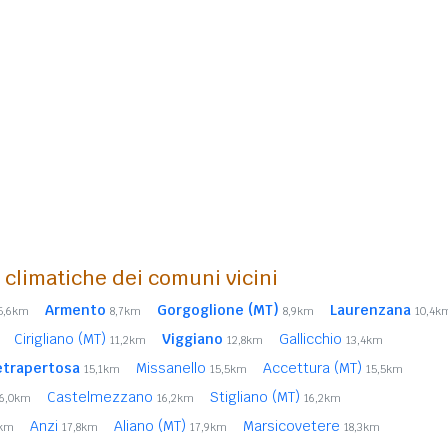
i climatiche dei comuni vicini
Armento
Gorgoglione (MT)
Laurenzana
5,6km
8,7km
8,9km
10,4k
Cirigliano (MT)
Viggiano
Gallicchio
11,2km
12,8km
13,4km
etrapertosa
Missanello
Accettura (MT)
15,1km
15,5km
15,5km
Castelmezzano
Stigliano (MT)
16,0km
16,2km
16,2km
Anzi
Aliano (MT)
Marsicovetere
1km
17,8km
17,9km
18,3km