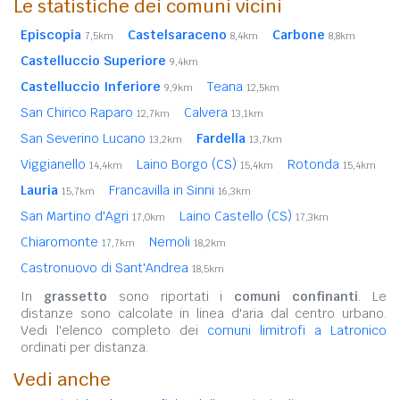
Le statistiche dei comuni vicini
Episcopia
Castelsaraceno
Carbone
7,5km
8,4km
8,8km
Castelluccio Superiore
9,4km
Castelluccio Inferiore
Teana
9,9km
12,5km
San Chirico Raparo
Calvera
12,7km
13,1km
San Severino Lucano
Fardella
13,2km
13,7km
Viggianello
Laino Borgo (CS)
Rotonda
14,4km
15,4km
15,4km
Lauria
Francavilla in Sinni
15,7km
16,3km
San Martino d'Agri
Laino Castello (CS)
17,0km
17,3km
Chiaromonte
Nemoli
17,7km
18,2km
Castronuovo di Sant'Andrea
18,5km
In
grassetto
sono riportati i
comuni confinanti
. Le
distanze sono calcolate in linea d'aria dal centro urbano.
Vedi l'elenco completo dei
comuni limitrofi a Latronico
ordinati per distanza.
Vedi anche