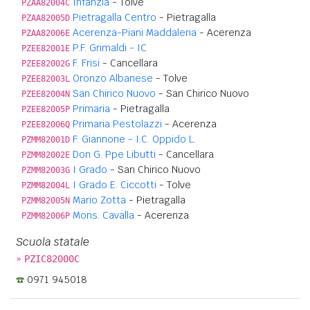
Infanzia
- Tolve
PZAA82004C
Pietragalla Centro
- Pietragalla
PZAA82005D
Acerenza-Piani Maddalena
- Acerenza
PZAA82006E
P.F. Grimaldi - IC
PZEE82001E
F. Frisi
- Cancellara
PZEE82002G
Oronzo Albanese
- Tolve
PZEE82003L
San Chirico Nuovo
- San Chirico Nuovo
PZEE82004N
Primaria
- Pietragalla
PZEE82005P
Primaria Pestolazzi
- Acerenza
PZEE82006Q
F. Giannone - I.C. Oppido L.
PZMM82001D
Don G. Ppe Libutti
- Cancellara
PZMM82002E
I Grado
- San Chirico Nuovo
PZMM82003G
I Grado E. Ciccotti
- Tolve
PZMM82004L
Mario Zotta
- Pietragalla
PZMM82005N
Mons. Cavalla
- Acerenza
PZMM82006P
Scuola statale
»
PZIC82000C
0971 945018