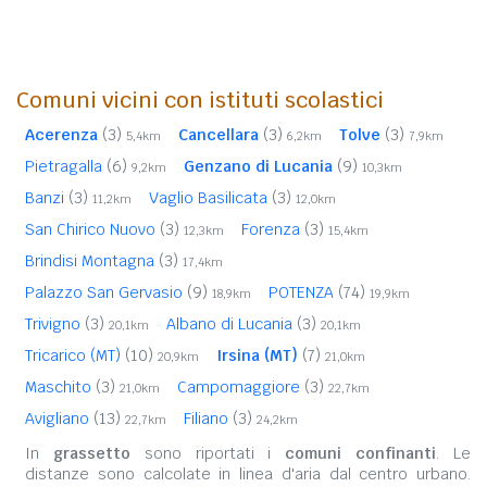
Comuni vicini con istituti scolastici
Acerenza
(3)
Cancellara
(3)
Tolve
(3)
5,4km
6,2km
7,9km
Pietragalla
(6)
Genzano di Lucania
(9)
9,2km
10,3km
Banzi
(3)
Vaglio Basilicata
(3)
11,2km
12,0km
San Chirico Nuovo
(3)
Forenza
(3)
12,3km
15,4km
Brindisi Montagna
(3)
17,4km
Palazzo San Gervasio
(9)
POTENZA
(74)
18,9km
19,9km
Trivigno
(3)
Albano di Lucania
(3)
20,1km
20,1km
Tricarico (MT)
(10)
Irsina (MT)
(7)
20,9km
21,0km
Maschito
(3)
Campomaggiore
(3)
21,0km
22,7km
Avigliano
(13)
Filiano
(3)
22,7km
24,2km
In
grassetto
sono riportati i
comuni confinanti
. Le
distanze sono calcolate in linea d'aria dal centro urbano.