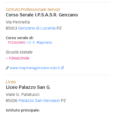
Istituto Professionale Servizi
Corso Serale I.P.S.A.S.R. Genzano
Via Pennella
85013
Genzano di Lucania
PZ
Corso serale di:
I.O. E. Majorana
PZIS029003
Scuola statale
»
PZRA02950B
www.majoranagenzano.edu.it
Liceo
Liceo Palazzo San G.
Viale G. Palatucci
85026
Palazzo San Gervasio
PZ
Istituto principale: