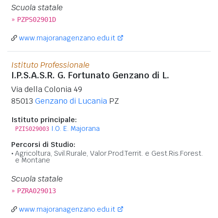
Scuola statale
»
PZPS02901D
www.majoranagenzano.edu.it
Istituto Professionale
I.P.S.A.S.R. G. Fortunato Genzano di L.
Via della Colonia 49
85013
Genzano di Lucania
PZ
Istituto principale:
I.O. E. Majorana
PZIS029003
Percorsi di Studio:
Agricoltura, Svil.Rurale, Valor.Prod.Territ. e Gest.Ris.Forest.
e Montane
Scuola statale
»
PZRA029013
www.majoranagenzano.edu.it