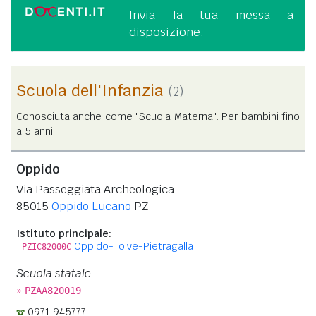
Invia la tua messa a
disposizione.
Scuola dell'Infanzia
(2)
Conosciuta anche come "Scuola Materna". Per bambini fino
a 5 anni.
Oppido
Via Passeggiata Archeologica
85015
Oppido Lucano
PZ
Istituto principale:
Oppido-Tolve-Pietragalla
PZIC82000C
Scuola statale
»
PZAA820019
0971 945777