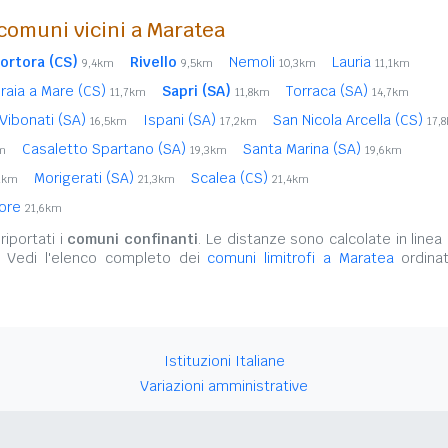
comuni vicini a Maratea
ortora (CS)
Rivello
Nemoli
Lauria
9,4km
9,5km
10,3km
11,1km
raia a Mare (CS)
Sapri (SA)
Torraca (SA)
11,7km
11,8km
14,7km
Vibonati (SA)
Ispani (SA)
San Nicola Arcella (CS)
16,5km
17,2km
17,
Casaletto Spartano (SA)
Santa Marina (SA)
m
19,3km
19,6km
Morigerati (SA)
Scalea (CS)
1km
21,3km
21,4km
iore
21,6km
iportati i
comuni confinanti
. Le distanze sono calcolate in linea 
. Vedi l'elenco completo dei
comuni limitrofi a Maratea
ordinat
Istituzioni Italiane
Variazioni amministrative