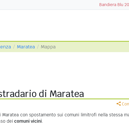
Bandiera Blu 2
tenza
Maratea
Mappa
tradario di Maratea
Cond
di Maratea con spostamento sui comuni limitrofi nella stessa m
asso dei
comuni vicini
.