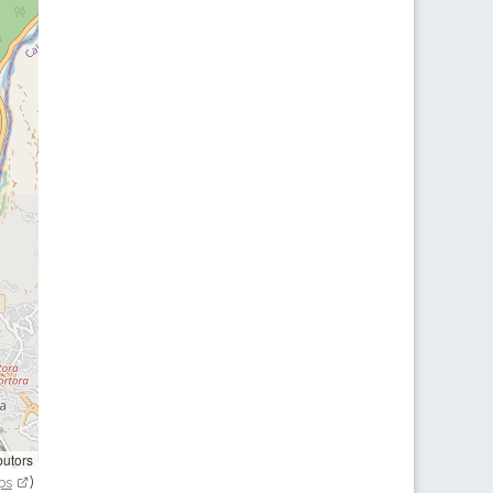
butors
ps
)