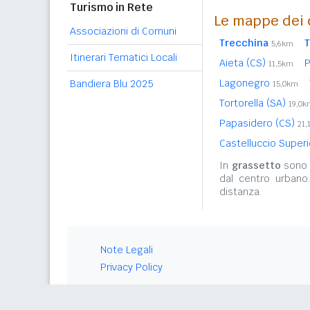
Turismo in Rete
Le mappe dei 
Associazioni di Comuni
Trecchina
T
5,6km
Itinerari Tematici Locali
Aieta (CS)
P
11,5km
Lagonegro
Bandiera Blu 2025
15,0km
Tortorella (SA)
19,0k
Papasidero (CS)
21,
Castelluccio Super
In
grassetto
sono r
dal centro urbano
distanza.
Note Legali
Privacy Policy
© 2026 Gwind