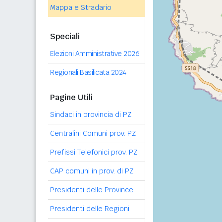
Mappa e Stradario
Speciali
Elezioni Amministrative 2026
Regionali Basilicata 2024
Pagine Utili
Sindaci in provincia di PZ
Centralini Comuni prov. PZ
Prefissi Telefonici prov. PZ
CAP comuni in prov. di PZ
Presidenti delle Province
Presidenti delle Regioni