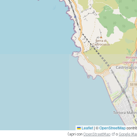
Leaflet
|
©
OpenStreetMap
contri
(apri con
OpenStreetMap
o
Google Ma