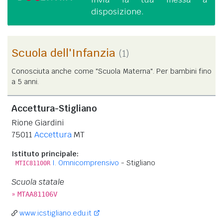
disposizione.
Scuola dell'Infanzia
(1)
Conosciuta anche come "Scuola Materna". Per bambini fino
a 5 anni.
Accettura-Stigliano
Rione Giardini
75011
Accettura
MT
Istituto principale:
I. Omnicomprensivo
- Stigliano
MTIC81100R
Scuola statale
»
MTAA81106V
www.icstigliano.edu.it