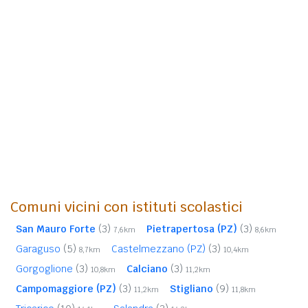
Comuni vicini con istituti scolastici
San Mauro Forte
(3)
Pietrapertosa (PZ)
(3)
7,6km
8,6km
Garaguso
(5)
Castelmezzano (PZ)
(3)
8,7km
10,4km
Gorgoglione
(3)
Calciano
(3)
10,8km
11,2km
Campomaggiore (PZ)
(3)
Stigliano
(9)
11,2km
11,8km