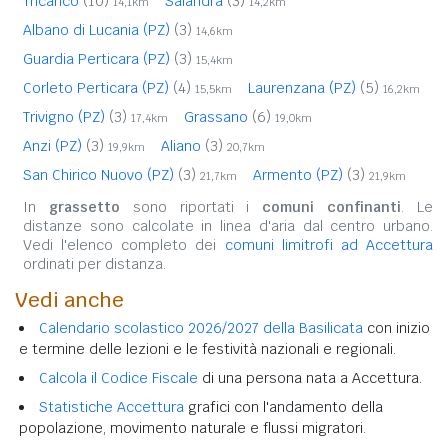
Tricarico
(10)
Salandra
(3)
14,1km
14,2km
Albano di Lucania (PZ)
(3)
14,6km
Guardia Perticara (PZ)
(3)
15,4km
Corleto Perticara (PZ)
(4)
Laurenzana (PZ)
(5)
15,5km
16,2km
Trivigno (PZ)
(3)
Grassano
(6)
17,4km
19,0km
Anzi (PZ)
(3)
Aliano
(3)
19,9km
20,7km
San Chirico Nuovo (PZ)
(3)
Armento (PZ)
(3)
21,7km
21,9km
In
grassetto
sono riportati i
comuni confinanti
. Le
distanze sono calcolate in linea d'aria dal centro urbano.
Vedi l'elenco completo dei
comuni limitrofi ad Accettura
ordinati per distanza.
Vedi anche
Calendario scolastico 2026/2027 della Basilicata
con inizio
e termine delle lezioni e le festività nazionali e regionali.
Calcola il Codice Fiscale
di una persona nata a Accettura.
Statistiche Accettura
grafici con l'andamento della
popolazione, movimento naturale e flussi migratori.