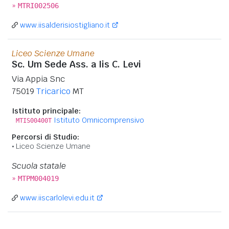
»
MTRI002506
www.iisalderisiostigliano.it
Liceo Scienze Umane
Sc. Um Sede Ass. a Iis C. Levi
Via Appia Snc
75019
Tricarico
MT
Istituto principale:
Istituto Omnicomprensivo
MTIS00400T
Percorsi di Studio:
Liceo Scienze Umane
Scuola statale
»
MTPM004019
www.iiscarlolevi.edu.it