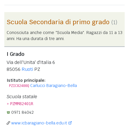
Scuola Secondaria di primo grado
(1)
Conosciuta anche come "Scuola Media". Ragazzi da 11 a 13
anni. Ha una durata di tre anni.
I Grado
Via dell'Unita' d'Italia 6
85056
Ruoti
PZ
Istituto principale:
Carlucci Baragiano-Bella
PZIC82400Q
Scuola statale
»
PZMM82401R
0971 84042
www.icbaragiano-bella.edu.it