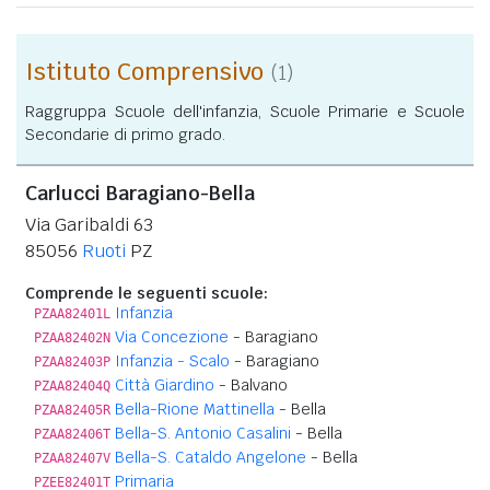
Istituto Comprensivo
(1)
Raggruppa Scuole dell'infanzia, Scuole Primarie e Scuole
Secondarie di primo grado.
Carlucci Baragiano-Bella
Via Garibaldi 63
85056
Ruoti
PZ
Comprende le seguenti scuole:
Infanzia
PZAA82401L
Via Concezione
- Baragiano
PZAA82402N
Infanzia - Scalo
- Baragiano
PZAA82403P
Città Giardino
- Balvano
PZAA82404Q
Bella-Rione Mattinella
- Bella
PZAA82405R
Bella-S. Antonio Casalini
- Bella
PZAA82406T
Bella-S. Cataldo Angelone
- Bella
PZAA82407V
Primaria
PZEE82401T