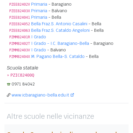
Primaria
- Baragiano
PZEE82402V
Primaria
- Balvano
PZEE82403X
Primaria
- Bella
PZEE824041
Bella Fraz.S. Antonio Casalini
- Bella
PZEE824052
Bella Fraz.S. Cataldo Angeloni
- Bella
PZEE824063
I Grado
PZMM82401R
I Grado - I.C. Baragiano-Bella
- Baragiano
PZMM82402T
I Grado
- Balvano
PZMM82403V
M. Pagano Bella-S. Cataldo
- Bella
PZMM82404X
Scuola statale
»
PZIC82400Q
0971 84042
www.icbaragiano-bella.edu.it
Altre scuole nelle vicinanze