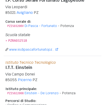
I.P. Corso Serale Fortunato Lagopesole
Via Leopardi
85021
Avigliano
PZ
Corso serale di:
Di Pasca - Fortunato
- Potenza
PZIS03200V
Scuola statale
»
PZRA032518
www.iisdipascafortunatopz...
Istituto Tecnico Tecnologico
I.T.T. Einstein
Via Campo Donei
85055
Picerno
PZ
Istituto principale:
Einstein - De Lorenzo
- Potenza
PZIS022008
Percorsi di Studio:
Grafica e Comunicazione