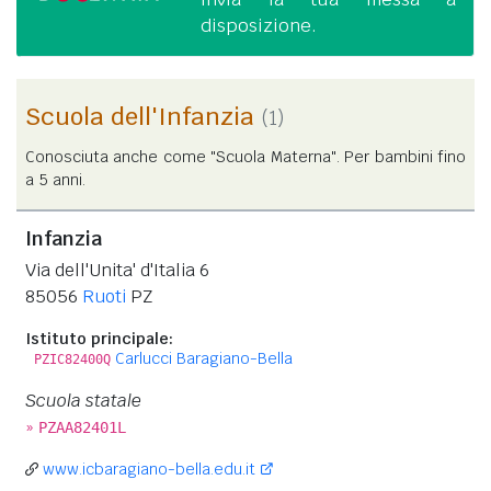
disposizione.
Scuola dell'Infanzia
(1)
Conosciuta anche come "Scuola Materna". Per bambini fino
a 5 anni.
Infanzia
Via dell'Unita' d'Italia 6
85056
Ruoti
PZ
Istituto principale:
Carlucci Baragiano-Bella
PZIC82400Q
Scuola statale
»
PZAA82401L
www.icbaragiano-bella.edu.it