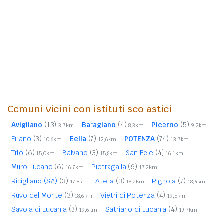
Comuni vicini con istituti scolastici
Avigliano
(13)
Baragiano
(4)
Picerno
(5)
3,7km
8,3km
9,2km
Filiano
(3)
Bella
(7)
POTENZA
(74)
10,6km
12,6km
13,7km
Tito
(6)
Balvano
(3)
San Fele
(4)
15,0km
15,8km
16,1km
Muro Lucano
(6)
Pietragalla
(6)
16,7km
17,2km
Ricigliano (SA)
(3)
Atella
(3)
Pignola
(7)
17,8km
18,2km
18,4km
Ruvo del Monte
(3)
Vietri di Potenza
(4)
18,6km
19,5km
Savoia di Lucania
(3)
Satriano di Lucania
(4)
19,6km
19,7km