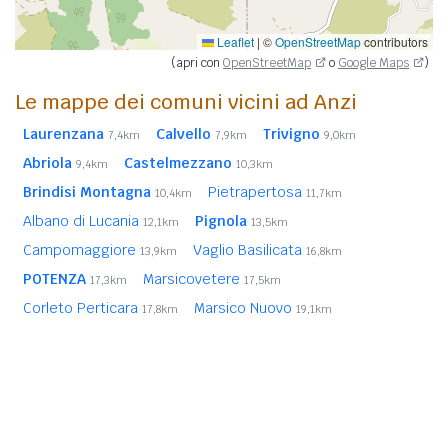
Leaflet
|
©
OpenStreetMap
contributors
(apri con
OpenStreetMap
o
Google Maps
)
Le mappe dei comuni vicini ad Anzi
Laurenzana
Calvello
Trivigno
7,4km
7,9km
9,0km
Abriola
Castelmezzano
9,4km
10,3km
Brindisi Montagna
Pietrapertosa
10,4km
11,7km
Albano di Lucania
Pignola
12,1km
13,5km
Campomaggiore
Vaglio Basilicata
13,9km
16,8km
POTENZA
Marsicovetere
17,3km
17,5km
Corleto Perticara
Marsico Nuovo
17,8km
19,1km
Viggiano
Accettura (MT)
19,7km
19,9km
Sasso di Castalda
Tolve
Tricarico (MT)
21,2km
21,2km
21,9km
In
grassetto
sono riportati i
comuni confinanti
. Le
distanze sono calcolate in linea d'aria dal centro urbano.
Vedi l'elenco completo dei
comuni limitrofi ad Anzi
ordinati