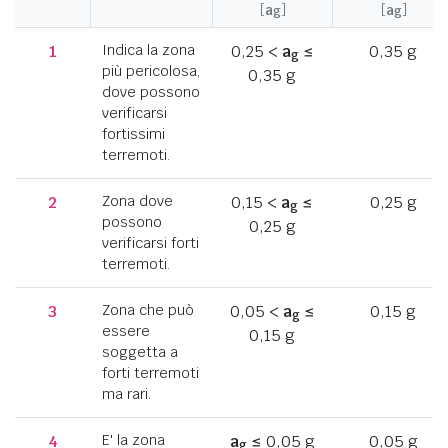
[
a
]
[
a
]
g
g
1
Indica la zona
0,25 <
a
≤
0,35 g
g
più pericolosa,
0,35 g
dove possono
verificarsi
fortissimi
terremoti.
2
Zona dove
0,15 <
a
≤
0,25 g
g
possono
0,25 g
verificarsi forti
terremoti.
3
Zona che può
0,05 <
a
≤
0,15 g
g
essere
0,15 g
soggetta a
forti terremoti
ma rari.
4
E' la zona
a
≤ 0,05 g
0,05 g
g