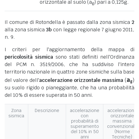
orizzontale al suolo (a
) pari a 0,125g.
g
Il comune di Rotondella è passato dalla zona sismica
2
alla zona sismica
3b
con legge regionale 7 giugno 2011,
n. 9.
I criteri per l'aggiornamento della mappa di
pericolosità sismica
sono stati definiti nell'Ordinanza
del PCM n. 3519/2006, che ha suddiviso l'intero
territorio nazionale in quattro zone sismiche sulla base
a
del valore dell'
accelerazione orizzontale massima
(
)
g
su suolo rigido o pianeggiante, che ha una probabilità
del 10% di essere superata in 50 anni.
Zona
Descrizione
accelerazione
accelerazione
sismica
con
orizzontale
probabilità di
massima
superamento
convenzionale
del 10% in 50
(Norme
anni
Tecniche)