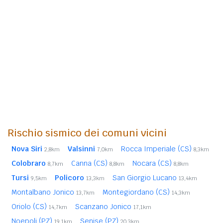
Rischio sismico dei comuni vicini
Nova Siri
Valsinni
Rocca Imperiale (CS)
2,8km
7,0km
8,3km
Colobraro
Canna (CS)
Nocara (CS)
8,7km
8,8km
8,8km
Tursi
Policoro
San Giorgio Lucano
9,5km
13,3km
13,4km
Montalbano Jonico
Montegiordano (CS)
13,7km
14,3km
Oriolo (CS)
Scanzano Jonico
14,7km
17,1km
Noepoli (PZ)
Senise (PZ)
19,1km
20,3km