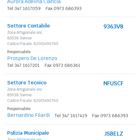
Aurora Adelina Ciancia
Tel 347 1617059
Fax 0973 686393
Settore Contabile
9363V8
Zona Artigianale snc
85038 Senise
Codice Fiscale: 82001490760
Responsabile:
Prospero De Lorenzo
Tel 347 1617201
Fax 0973 686361
Settore Tecnico
NFUSCF
Zona Artigianale snc
85038 Senise
Codice Fiscale: 82001490760
Responsabile:
Bernardino Filardi
Tel 347 1617419
Fax 0973 686393
Polizia Municipale
JSBELZ
Zona Artigianale snc