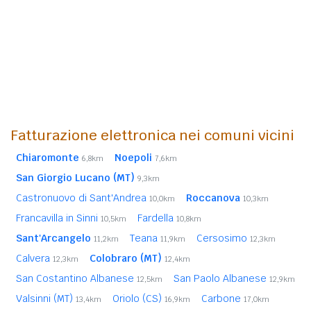
Fatturazione elettronica nei comuni vicini
Chiaromonte
Noepoli
6,8km
7,6km
San Giorgio Lucano (MT)
9,3km
Castronuovo di Sant'Andrea
Roccanova
10,0km
10,3km
Francavilla in Sinni
Fardella
10,5km
10,8km
Sant'Arcangelo
Teana
Cersosimo
11,2km
11,9km
12,3km
Calvera
Colobraro (MT)
12,3km
12,4km
San Costantino Albanese
San Paolo Albanese
12,5km
12,9km
Valsinni (MT)
Oriolo (CS)
Carbone
13,4km
16,9km
17,0km