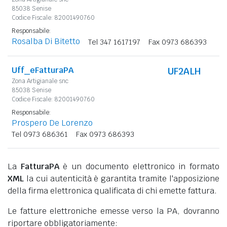
85038 Senise
Codice Fiscale: 82001490760
Responsabile:
Rosalba Di Bitetto
Tel 347 1617197
Fax 0973 686393
Uff_eFatturaPA
UF2ALH
Zona Artigianale snc
85038 Senise
Codice Fiscale: 82001490760
Responsabile:
Prospero De Lorenzo
Tel 0973 686361
Fax 0973 686393
La
FatturaPA
è un documento elettronico in formato
XML
la cui autenticità è garantita tramite l'apposizione
della firma elettronica qualificata di chi emette fattura.
Le fatture elettroniche emesse verso la PA, dovranno
riportare obbligatoriamente: