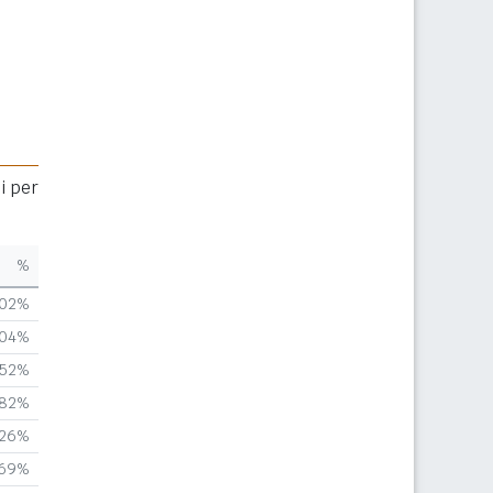
i per
%
,02%
,04%
,52%
,82%
,26%
,69%