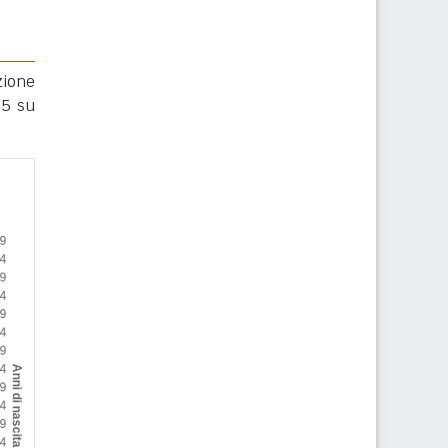
zione
25 su