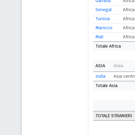
Gambia
Afric
Senegal
Afric
Tunisia
Africa
Marocco
Africa
Mali
Afric
Totale Africa
ASIA
Area
India
Asia centr
Totale Asia
TOTALE STRANIERI