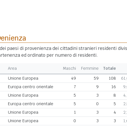
venienza
dei paesi di provenienza dei cittadini stranieri residenti divis
rtenenza ed ordinato per numero di residenti.
Area
Maschi
Femmine
Totale
Unione Europea
49
59
108
61
Europa centro orientale
7
9
16
9
Unione Europea
5
3
8
4
Europa centro orientale
5
0
5
2
Unione Europea
1
3
4
2
Unione Europea
0
3
3
1