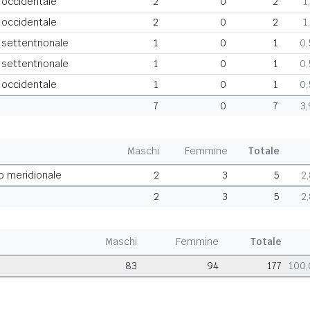
a occidentale
2
0
2
1
a occidentale
2
0
2
1
 settentrionale
1
0
1
0
 settentrionale
1
0
1
0
a occidentale
1
0
1
0
7
0
7
3
Maschi
Femmine
Totale
o meridionale
2
3
5
2
2
3
5
2
Maschi
Femmine
Totale
83
94
177
100