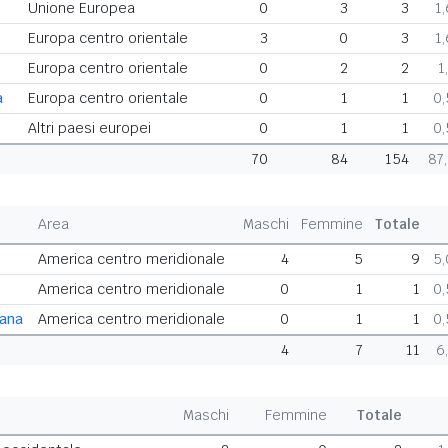
Unione Europea
0
3
3
1
Europa centro orientale
3
0
3
1
Europa centro orientale
0
2
2
1
a
Europa centro orientale
0
1
1
0
Altri paesi europei
0
1
1
0
70
84
154
87
Area
Maschi
Femmine
Totale
America centro meridionale
4
5
9
5
America centro meridionale
0
1
1
0
cana
America centro meridionale
0
1
1
0
4
7
11
6
Maschi
Femmine
Totale