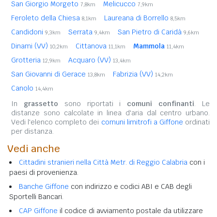
San Giorgio Morgeto
Melicucco
7,8km
7,9km
Feroleto della Chiesa
Laureana di Borrello
8,1km
8,5km
Candidoni
Serrata
San Pietro di Caridà
9,3km
9,4km
9,6km
Dinami (VV)
Cittanova
Mammola
10,2km
11,1km
11,4km
Grotteria
Acquaro (VV)
12,9km
13,4km
San Giovanni di Gerace
Fabrizia (VV)
13,8km
14,2km
Canolo
14,4km
In
grassetto
sono riportati i
comuni confinanti
. Le
distanze sono calcolate in linea d'aria dal centro urbano.
Vedi l'elenco completo dei
comuni limitrofi a Giffone
ordinati
per distanza.
Vedi anche
Cittadini stranieri nella Città Metr. di Reggio Calabria
con i
paesi di provenienza.
Banche Giffone
con indirizzo e codici ABI e CAB degli
Sportelli Bancari.
CAP Giffone
il codice di avviamento postale da utilizzare