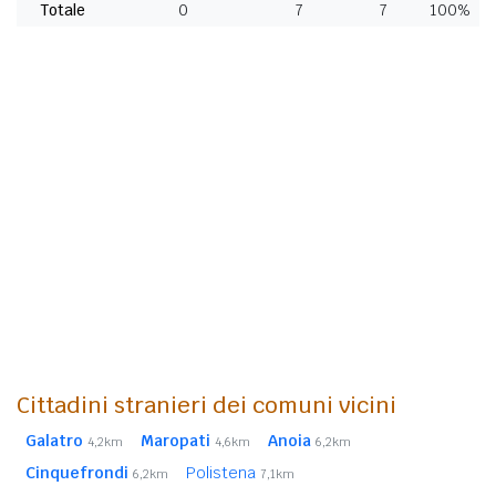
Totale
0
7
7
100%
Cittadini stranieri dei comuni vicini
Galatro
Maropati
Anoia
4,2km
4,6km
6,2km
Cinquefrondi
Polistena
6,2km
7,1km