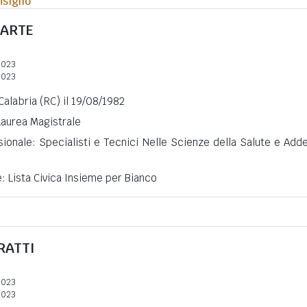
siglio
ARTE
2023
2023
Calabria (RC) il 19/08/1982
 Laurea Magistrale
ionale: Specialisti e Tecnici Nelle Scienze della Salute e Adde
e: Lista Civica Insieme per Bianco
RATTI
2023
2023