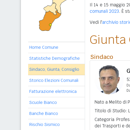
Il 14 e 15 maggio 2
comunali 2023
. È s
Vedi l'
archivio stor
Giunta
Home Comune
Sindaco
Statistiche Demografiche
Sindaco, Giunta, Consiglio
G
5
Storico Elezioni Comunali
Da
D
Fatturazione elettronica
Nato a Melito di 
Scuole Bianco
Titolo di Studio:
Banche Bianco
Categoria Profes
Rischio Sismico
dei Trasporti e de