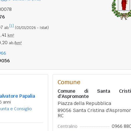
80078
176
[1]
07
ab.
(01/01/2026 - Istat)
3,41
km²
0,20
ab./
km²
966
9056
Comune
Comune di Santa Cristi
alvatore Papalia
d'Aspromonte
5 anni
Piazza della Repubblica
iunta e Consiglio
89056 Santa Cristina d'Aspromo
RC
0966 88
Centralino