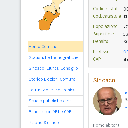
Codice Istat
0
Cod.catastale
I
Popolazione
7
Superficie
2
Densità
3
Home Comune
Prefisso
0
Statistiche Demografiche
CAP
8
Sindaco, Giunta, Consiglio
Storico Elezioni Comunali
Sindaco
Fatturazione elettronica
S
6
Scuole pubbliche e pr.
G
Banche con ABI e CAB
Rischio Sismico
Nome abitanti