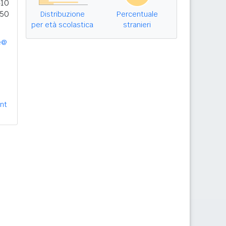
410
350
Distribuzione
Percentuale
per età scolastica
stranieri
e@
nt