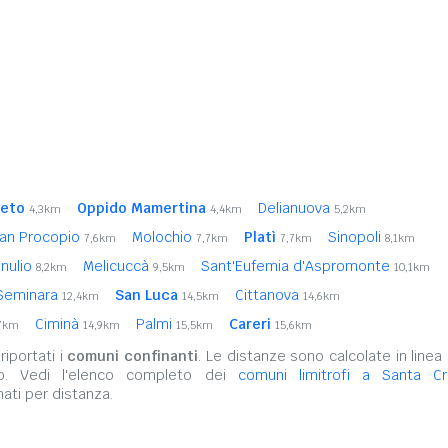
leto
Oppido Mamertina
Delianuova
4,3km
4,4km
5,2km
an Procopio
Molochio
Platì
Sinopoli
7,6km
7,7km
7,7km
8,1km
nulio
Melicuccà
Sant'Eufemia d'Aspromonte
8,2km
9,5km
10,1km
Seminara
San Luca
Cittanova
12,4km
14,5km
14,6km
Ciminà
Palmi
Careri
,7km
14,9km
15,5km
15,6km
iportati i
comuni confinanti
. Le distanze sono calcolate in linea 
no. Vedi l'elenco completo dei
comuni limitrofi a Santa Cri
ati per distanza.