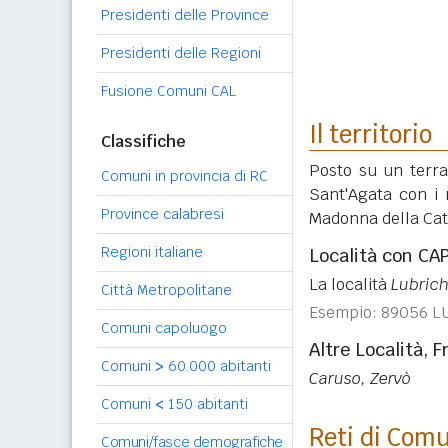
Presidenti delle Province
Presidenti delle Regioni
Fusione Comuni CAL
Il territorio
Classifiche
Posto su un terra
Comuni in provincia di RC
Sant'Agata con i r
Province calabresi
Madonna della Ca
Regioni italiane
Località con CA
La località
Lubrich
Città Metropolitane
Esempio: 89056 L
Comuni capoluogo
Altre Località, F
Comuni
>
60.000 abitanti
Caruso, Zervò
Comuni
<
150 abitanti
Reti di Com
Comuni/fasce demografiche