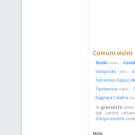
Comuni vicini
Scido
Coso
3,6km
Varapodio
S
7,0km
Terranova Sappo Mi
Taurianova
11,8km
Bagnara Calabra
14
In
grassetto
sono r
dal centro urba
d'Aspromonte
ordin
Note