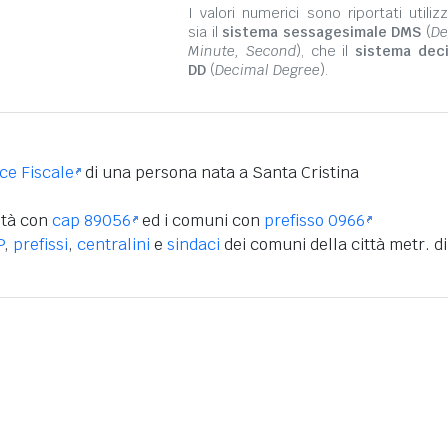
I valori numerici sono riportati utili
sia il
sistema sessagesimale DMS
(
De
Minute, Second
), che il
sistema dec
DD
(
Decimal Degree
).
ice Fiscale
di una persona nata a Santa Cristina
ità con
cap 89056
ed i comuni con
prefisso 0966
P
,
prefissi
,
centralini
e
sindaci
dei comuni della città metr. di