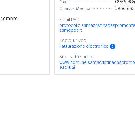
0966 88
Fax
0966 88
Guardia Medica
dicembre
Email PEC
protocollo.santacristinadaspromont
asmepec.it
Codici univoci
Fatturazione elettronica
6
Sito istituzionale
www.comune.santacristinadaspromo
e.rc.it