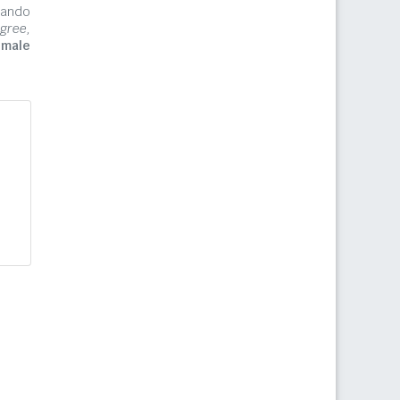
zzando
gree,
imale