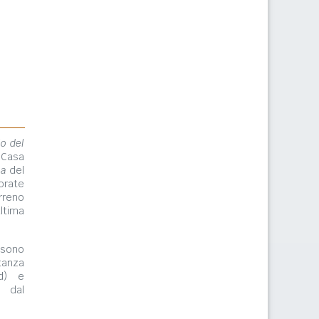
lo del
 Casa
ma
del
orate
rreno
ltima
ono
tanza
rd) e
e dal