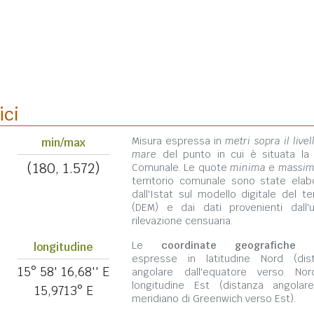
ici
Misura espressa in
metri sopra il livel
min/max
mare
del punto in cui è situata la
(180, 1.572)
Comunale. Le quote
minima
e
massi
territorio comunale sono state elab
dall'Istat sul modello digitale del te
(DEM) e dai dati provenienti dall'u
rilevazione censuaria.
Le
coordinate geografiche
s
longitudine
espresse in latitudine Nord (dis
15° 58' 16,68'' E
angolare dall'equatore verso No
longitudine Est (distanza angolar
15,9713° E
meridiano di Greenwich verso Est).