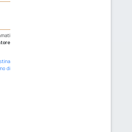
amati
atore
stina
no di