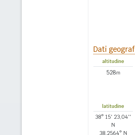
Dati geograf
altitudine
528
m
latitudine
38° 15' 23,04''
N
38,2564° N